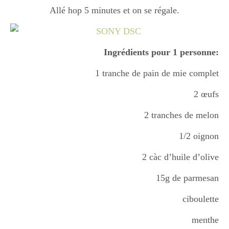
Allé hop 5 minutes et on se régale.
Boisson chaudes
Ingrédients pour 1 personne:
Les classiques
1 tranche de pain de mie complet
Mes amis en cuisine
2 œufs
2 tranches de melon
Recettes Végétariennes
1/2 oignon
2 càc d’huile d’olive
Resto
15g de parmesan
ciboulette
Tuto
menthe