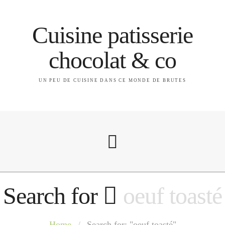
Cuisine patisserie
chocolat & co
UN PEU DE CUISINE DANS CE MONDE DE BRUTES
Search for
oeuf toasté
A propos
Home
/
Search for: "oeuf toasté"