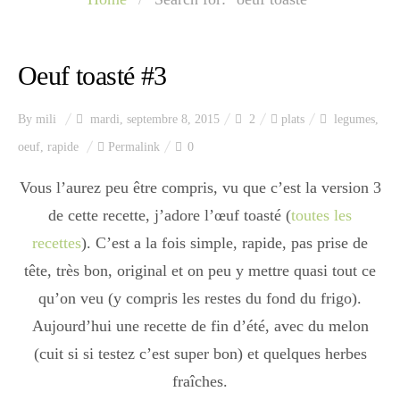
Index des recettes
Catégories
Oeuf toasté #3
By
mili
mardi, septembre 8, 2015
2
plats
legumes
,
Apéro
oeuf
,
rapide
Permalink
0
Vous l’aurez peu être compris, vu que c’est la version 3
Entrée
de cette recette, j’adore l’œuf toasté (
toutes les
recettes
). C’est a la fois simple, rapide, pas prise de
tête, très bon, original et on peu y mettre quasi tout ce
plats
qu’on veu (y compris les restes du fond du frigo).
Aujourd’hui une recette de fin d’été, avec du melon
Dessert
(cuit si si testez c’est super bon) et quelques herbes
fraîches.