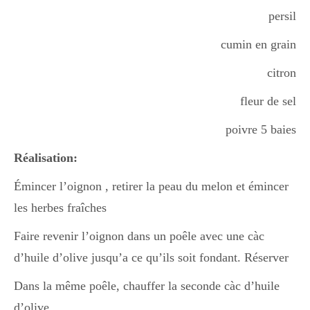
persil
Divers
cumin en grain
citron
Semaines Spéciales
fleur de sel
poivre 5 baies
cupcake
Réalisation:
Émincer l’oignon , retirer la peau du melon et émincer
apéro
les herbes fraîches
Faire revenir l’oignon dans un poêle avec une càc
d’huile d’olive jusqu’a ce qu’ils soit fondant. Réserver
Halloween
Dans la même poêle, chauffer la seconde càc d’huile
d’olive.