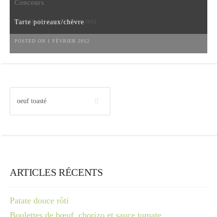
Concours
Tarte poireaux/chèvre
POSTED ON 6 NOVEMBRE 2012
POSTED ON 1 FÉVRIER 2012
ARTICLES RÉCENTS
Patate douce rôti
Boulettes de bœuf, chorizo et sauce tomate