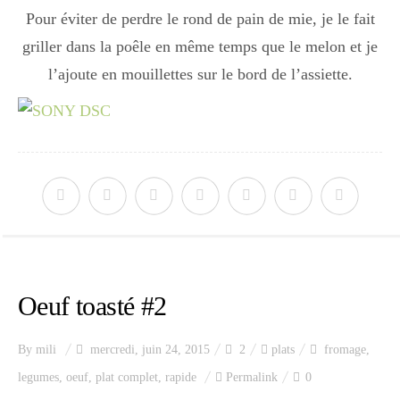
Pour éviter de perdre le rond de pain de mie, je le fait
griller dans la poêle en même temps que le melon et je
l’ajoute en mouillettes sur le bord de l’assiette.
Oeuf toasté #2
By
mili
mercredi, juin 24, 2015
2
plats
fromage
,
legumes
,
oeuf
,
plat complet
,
rapide
Permalink
0