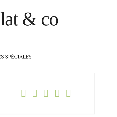
lat & co
S SPÉCIALES
989453_n