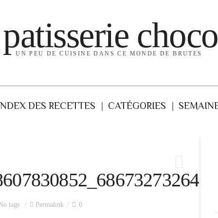
 patisserie choco
UN PEU DE CUISINE DANS CE MONDE DE BRUTES
INDEX DES RECETTES
CATÉGORIES
SEMAINE
8607830852_6867327326494
No tags
Permalink
0