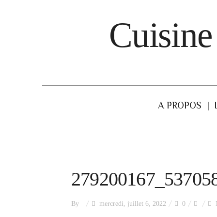
Cuisine
A PROPOS
279200167_53705
By
mercredi, juillet 6, 2022
0