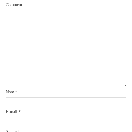
Comment
Boisson chaudes
Les classiques
Mes amis en cuisine
Recettes Végétariennes
Nom
*
Resto
E-mail
*
Tuto
Site web