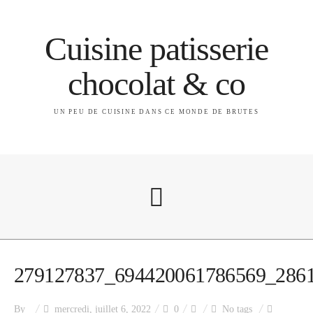
Cuisine patisserie
chocolat & co
UN PEU DE CUISINE DANS CE MONDE DE BRUTES
A propos
279127837_694420061786569_286
By
mercredi, juillet 6, 2022
0
No tags