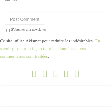
Divers
S'abonner a la newsletter
Semaines Spéciales
Ce site utilise Akismet pour réduire les indésirables.
En
savoir plus sur la façon dont les données de vos
cupcake
commentaires sont traitées
.
apéro
Halloween