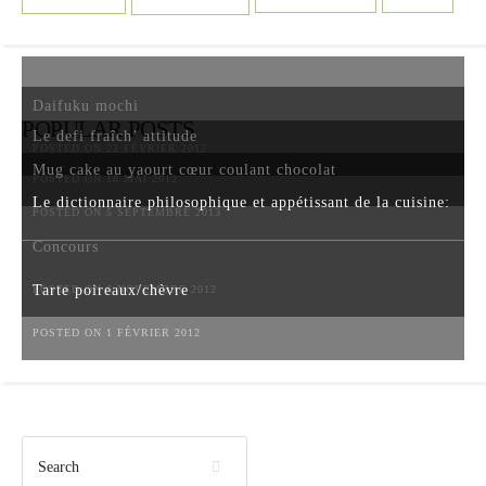
Daifuku mochi
POPULAR POSTS
Le defi fraîch’ attitude
POSTED ON 22 FÉVRIER 2012
Mug cake au yaourt cœur coulant chocolat
POSTED ON 18 MAI 2012
Le dictionnaire philosophique et appétissant de la cuisine:
POSTED ON 5 SEPTEMBRE 2013
Concours
Tarte poireaux/chèvre
POSTED ON 6 NOVEMBRE 2012
POSTED ON 1 FÉVRIER 2012