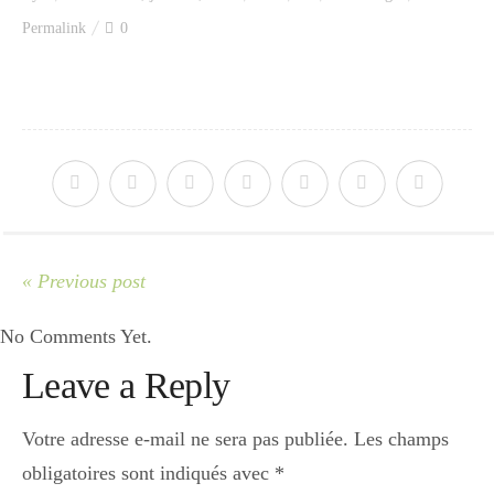
Index des recettes
Permalink
0
Catégories
Apéro
Entrée
« Previous post
No Comments Yet.
plats
Leave a Reply
Dessert
Votre adresse e-mail ne sera pas publiée.
Les champs
obligatoires sont indiqués avec
*