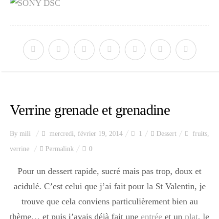
Verrine grenade et grenadine
By
mili
mercredi, février 19, 2014
1
Dessert
fruits
,
verrine
Permalink
0
Pour un dessert rapide, sucré mais pas trop, doux et
acidulé. C’est celui que j’ai fait pour la St Valentin, je
trouve que cela conviens particulièrement bien au
thème… et puis j’avais déjà fait une
entrée
et un
plat
, le