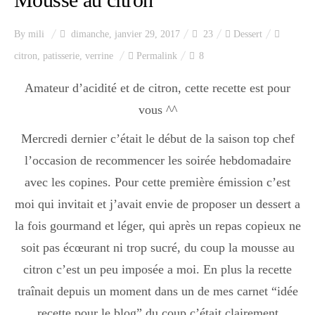
By
mili
dimanche, janvier 29, 2017
23
Dessert
citron
,
patisserie
,
verrine
Permalink
8
Amateur d’acidité et de citron, cette recette est pour
vous ^^
Mercredi dernier c’était le début de la saison top chef
l’occasion de recommencer les soirée hebdomadaire
avec les copines. Pour cette première émission c’est
moi qui invitait et j’avait envie de proposer un dessert a
la fois gourmand et léger, qui après un repas copieux ne
soit pas écœurant ni trop sucré, du coup la mousse au
citron c’est un peu imposée a moi. En plus la recette
traînait depuis un moment dans un de mes carnet “idée
recette pour le blog” du coup c’était clairement