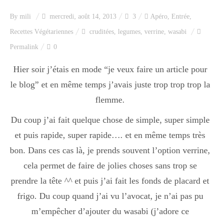
By
mili
mercredi, août 14, 2013
3
Apéro
,
Entrée
,
Recettes Végétariennes
cruditées
,
legumes
,
verrine
,
wasabi
Permalink
0
Hier soir j’étais en mode “je veux faire un article pour
le blog” et en même temps j’avais juste trop trop trop la
flemme.
Du coup j’ai fait quelque chose de simple, super simple
et puis rapide, super rapide…. et en même temps très
bon. Dans ces cas là, je prends souvent l’option verrine,
cela permet de faire de jolies choses sans trop se
prendre la tête ^^ et puis j’ai fait les fonds de placard et
frigo. Du coup quand j’ai vu l’avocat, je n’ai pas pu
m’empêcher d’ajouter du wasabi (j’adore ce