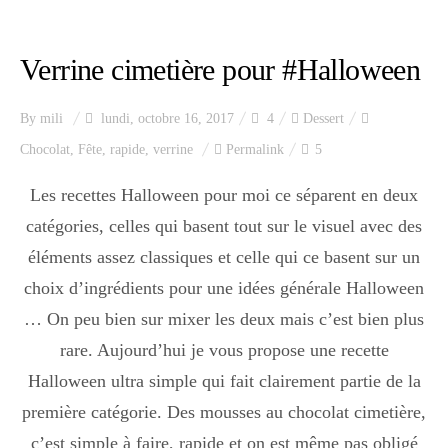
Index des recettes
Verrine cimetière pour #Halloween
Catégories
By
mili
lundi, octobre 16, 2017
4
Dessert
Apéro
Chocolat
,
Fête
,
rapide
,
verrine
Permalink
5
Les recettes Halloween pour moi ce séparent en deux
catégories, celles qui basent tout sur le visuel avec des
Entrée
éléments assez classiques et celle qui ce basent sur un
choix d’ingrédients pour une idées générale Halloween
plats
… On peu bien sur mixer les deux mais c’est bien plus
rare. Aujourd’hui je vous propose une recette
Halloween ultra simple qui fait clairement partie de la
Dessert
première catégorie. Des mousses au chocolat cimetière,
c’est simple à faire, rapide et on est même pas obligé