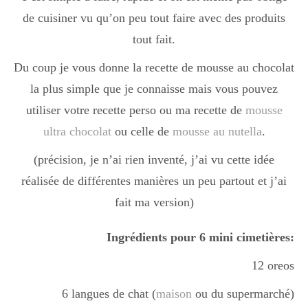
Boisson chaudes
de cuisiner vu qu’on peu tout faire avec des produits
tout fait.
Du coup je vous donne la recette de mousse au chocolat
Les classiques
la plus simple que je connaisse mais vous pouvez
utiliser votre recette perso ou ma recette de
mousse
Mes amis en cuisine
ultra chocolat
ou celle de
mousse au nutella
.
(précision, je n’ai rien inventé, j’ai vu cette idée
réalisée de différentes manières un peu partout et j’ai
Recettes Végétariennes
fait ma version)
Resto
Ingrédients pour 6 mini cimetières:
12 oreos
Tuto
6 langues de chat (
maison
ou du supermarché)