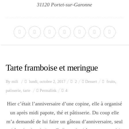
31120 Portet-sur-Garonne
Tarte framboise et meringue
By
mili
lundi, octobre 2, 2017
2
Dessert
fruits
,
patisserie
,
tarte
Permalink
4
Hier c’était l’anniversaire d’une copine, elle à organisé
un après midi papote, thé et pâtisserie. Du coup elle
m’a demandé de lui faire un gâteau d’anniversaire, seul