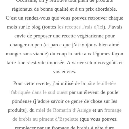
Occitanie, on y retrouve tout plein de produits
Boisson chaudes
régionaux de bonne qualité et à un prix abordable.
C’est un rendez-vous que vous pouvez retrouver chaque
mois sur le blog (toutes
les recettes Frais d’ici
). J’avais
Les classiques
envie de proposer une recette végétarienne pour
changer un peu (et parce que j’ai toujours bien aimé
Mes amis en cuisine
manger sans viande) du coup la tarte aux légumes façon
tarte fine s’est vite imposée. A varier selon vos goûts et
vos envies.
Recettes Végétariennes
Pour cette recette, j’ai utilisé de la
pâte feuilletée
fabriquée dans le sud ouest
par un éleveur de poule
Resto
pondeuse (j’adore savoir ce genre de chose sur les
produits), du
miel de Romarin d’Ariège
et un
fromage
de brebis au piment d’Espelette
(que vous pouvez
Tuto
remplacer par un fromage de brebis à pâte dure