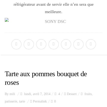
réfrigérateur avant de servir elle n’en sera que
meilleure.
Tarte aux pommes bouquet de
roses
By
mili
lundi, avril 7, 2014
4
Dessert
fruits
,
patisserie
,
tarte
Permalink
0