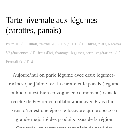
Index des recettes
Tarte hivernale aux légumes
Catégories
(carottes, panais)
Apéro
By
mili
lundi, février 26, 2018
0
Entrée
,
plats
,
Recettes
Végétariennes
frais d'ici
,
fromage
,
legumes
,
tarte
,
végétarien
Permalink
4
Entrée
Aujourd’hui on parle légume avec deux légumes-
racines que j’aime fort la carotte et le panais (légume
plats
oublié qui est bien en vogue en ce moment) dans la
recette de Février en collaboration avec Frais d’ici.
Frais d’ici est une épicerie locavore qui propose en
Dessert
grande majorité des produits issus de la région