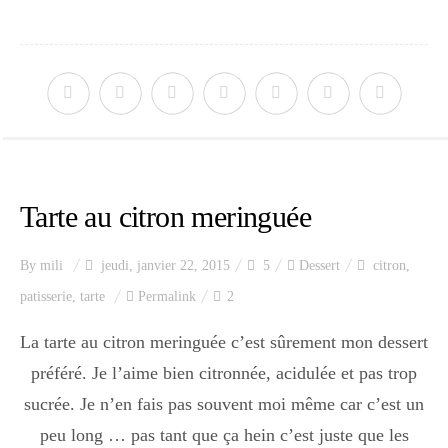
Tarte au citron meringuée
By
mili
jeudi, janvier 22, 2015
5
Dessert
citron
,
patisserie
,
tarte
Permalink
2
La tarte au citron meringuée c’est sûrement mon dessert
préféré. Je l’aime bien citronnée, acidulée et pas trop
sucrée. Je n’en fais pas souvent moi même car c’est un
peu long … pas tant que ça hein c’est juste que les