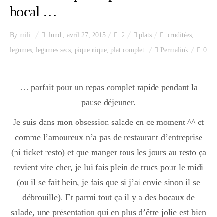
bocal …
By
mili
lundi, avril 27, 2015
2
plats
cruditées
,
legumes
,
legumes secs
,
pique nique
,
plat complet
Permalink
0
… parfait pour un repas complet rapide pendant la
pause déjeuner.
Je suis dans mon obsession salade en ce moment ^^ et
comme l’amoureux n’a pas de restaurant d’entreprise
(ni ticket resto) et que manger tous les jours au resto ça
revient vite cher, je lui fais plein de trucs pour le midi
(ou il se fait hein, je fais que si j’ai envie sinon il se
débrouille). Et parmi tout ça il y a des bocaux de
salade, une présentation qui en plus d’être jolie est bien