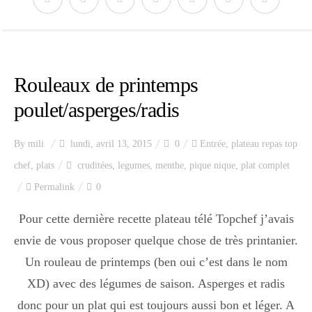
Rouleaux de printemps
poulet/asperges/radis
By
mili
lundi, avril 13, 2015
0
Entrée
,
plateau repas top
chef
,
plats
cruditées
,
legumes
,
menthe
,
pique nique
,
plat complet
Permalink
0
Pour cette dernière recette plateau télé Topchef j’avais
envie de vous proposer quelque chose de très printanier.
Un rouleau de printemps (ben oui c’est dans le nom
XD) avec des légumes de saison. Asperges et radis
donc pour un plat qui est toujours aussi bon et léger. A