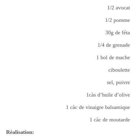
Boisson chaudes
1/2 avocat
1/2 pomme
Les classiques
30g de féta
1/4 de grenade
Mes amis en cuisine
1 bol de mache
ciboulette
Recettes Végétariennes
sel, poivre
1càs d’huile d’olive
Resto
1 càc de vinaigre balsamique
1 càc de moutarde
Tuto
Réalisation: