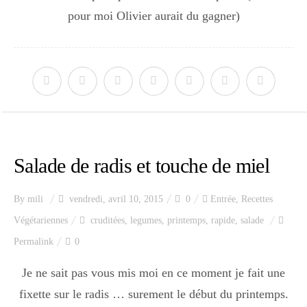
pour moi Olivier aurait du gagner)
Salade de radis et touche de miel
By
mili
vendredi, avril 10, 2015
0
Entrée
,
Recettes
Végétariennes
cruditées
,
legumes
,
printemps
,
rapide
,
salade
Permalink
0
Je ne sait pas vous mis moi en ce moment je fait une
fixette sur le radis … surement le début du printemps.