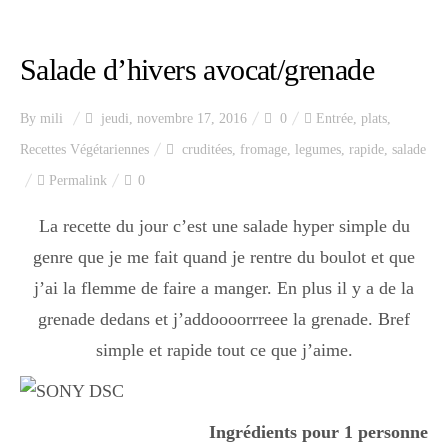
Index des recettes
Salade d’hivers avocat/grenade
Catégories
By
mili
jeudi, novembre 17, 2016
0
Entrée
,
plats
,
Apéro
Recettes Végétariennes
cruditées
,
fromage
,
legumes
,
rapide
,
salade
Permalink
0
La recette du jour c’est une salade hyper simple du
Entrée
genre que je me fait quand je rentre du boulot et que
j’ai la flemme de faire a manger. En plus il y a de la
plats
grenade dedans et j’addoooorrreee la grenade. Bref
simple et rapide tout ce que j’aime.
Dessert
Ingrédients pour 1 personne