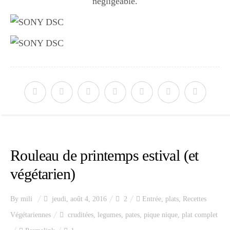
négligeable.
Japon
Boulette
Rouleau de printemps estival (et
végétarien)
By
mili
jeudi, août 4, 2016
2
Entrée
,
plats
,
Recettes
Végétariennes
cruditées
,
legumes
,
pates
,
pique nique
,
plat complet