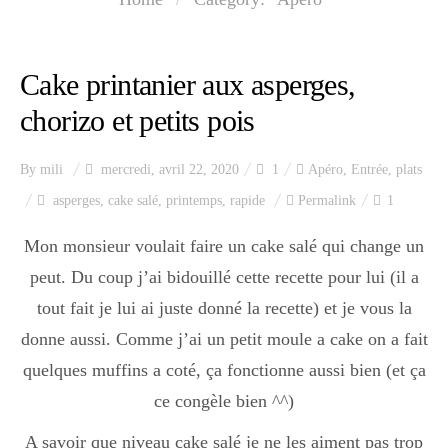
Index des recettes
Catégories
Cake printanier aux asperges,
chorizo et petits pois
Apéro
By
mili
mercredi, avril 22, 2020
1
Apéro
,
Entrée
,
plats
asperges
,
cake salé
,
printemps
,
rapide
Permalink
1
Entrée
Mon monsieur voulait faire un cake salé qui change un
peut. Du coup j’ai bidouillé cette recette pour lui (il a
plats
tout fait je lui ai juste donné la recette) et je vous la
donne aussi. Comme j’ai un petit moule a cake on a fait
quelques muffins a coté, ça fonctionne aussi bien (et ça
Dessert
ce congèle bien ^^)
A savoir que niveau cake salé je ne les aiment pas trop