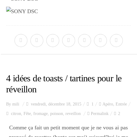
4 idées de toasts / tartines pour le
réveillon
By
mili
vendredi, décembre 18, 2015
1
Apéro
,
Entrée
citron
,
Fête
,
fromage
,
poisson
,
reveillon
Permalink
2
Comme ça fait un petit moment que je ne vous ai pas