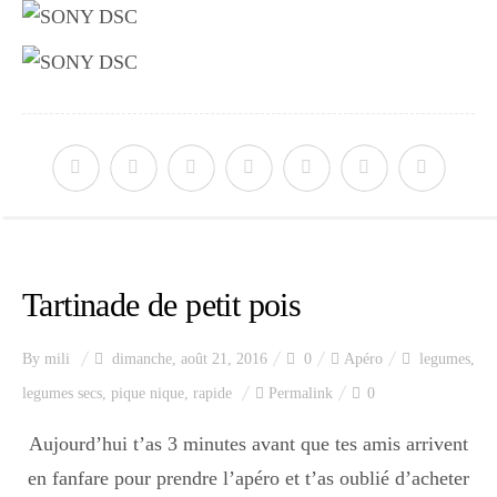
Tartinade de petit pois
By
mili
dimanche, août 21, 2016
0
Apéro
legumes
,
legumes secs
,
pique nique
,
rapide
Permalink
0
Aujourd’hui t’as 3 minutes avant que tes amis arrivent
en fanfare pour prendre l’apéro et t’as oublié d’acheter