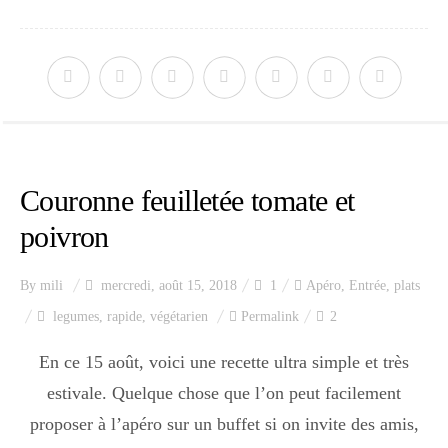
Couronne feuilletée tomate et
poivron
By
mili
mercredi, août 15, 2018
1
Apéro
,
Entrée
,
plats
legumes
,
rapide
,
végétarien
Permalink
2
En ce 15 août, voici une recette ultra simple et très
estivale. Quelque chose que l’on peut facilement
proposer à l’apéro sur un buffet si on invite des amis,