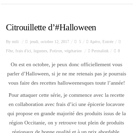
Citrouillette d’#Halloween
By
mili
jeudi, octobre 12, 2017
5
Apéro
,
Entrée
Fête
,
frais d'ici
,
legumes
,
Potiron
,
végétarien
Permalink
8
On est en octobre, je peux donc officiellement vous
parler d’Halloween, si je ne me retenais pas je pourrais
vous faire des recettes halloweenesques toute l’année!
Pour attaquer cette série, je commence avec la recette
en collaboration avec frais d’ici une épicerie locavore
qui propose en grande majorité des produits issus de la
région Occitanie, on y retrouve tout plein de produits
régionaux de bonne qualité et à un prix abordable.