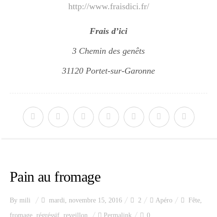
http://www.fraisdici.fr/
Frais d’ici
3 Chemin des genêts
31120 Portet-sur-Garonne
Pain au fromage
By
mili
mardi, novembre 15, 2016
2
Apéro
Fête
,
fromage
,
régréssif
,
reveillon
Permalink
0