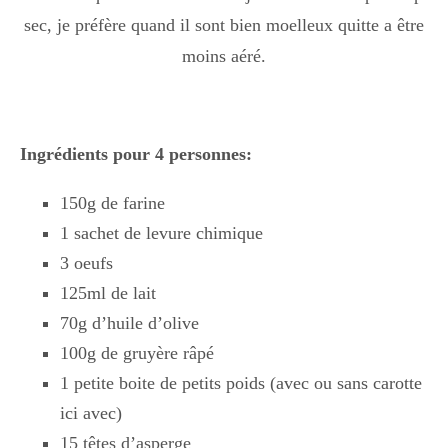
Boisson chaudes
sec, je préfère quand il sont bien moelleux quitte a être
moins aéré.
Les classiques
Ingrédients pour 4 personnes:
Mes amis en cuisine
150g de farine
1 sachet de levure chimique
3 oeufs
Recettes Végétariennes
125ml de lait
70g d’huile d’olive
Resto
100g de gruyère râpé
1 petite boite de petits poids (avec ou sans carotte
ici avec)
Tuto
15 têtes d’asperge