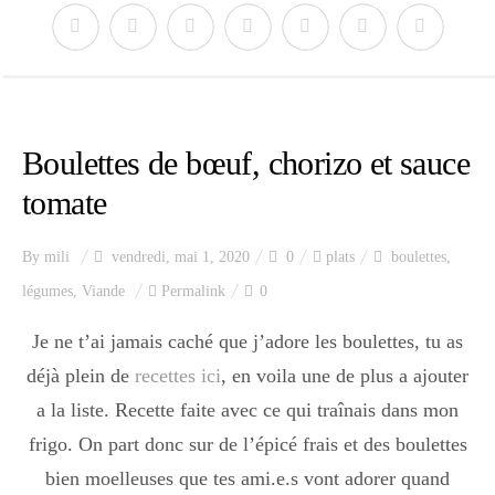
Boulettes de bœuf, chorizo et sauce
tomate
By
mili
vendredi, mai 1, 2020
0
plats
boulettes
,
légumes
,
Viande
Permalink
0
Je ne t’ai jamais caché que j’adore les boulettes, tu as
déjà plein de
recettes ici
, en voila une de plus a ajouter
a la liste. Recette faite avec ce qui traînais dans mon
frigo. On part donc sur de l’épicé frais et des boulettes
bien moelleuses que tes ami.e.s vont adorer quand