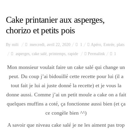
Cake printanier aux asperges,
chorizo et petits pois
By
mili
mercredi, avril 22, 2020
1
Apéro
,
Entrée
,
plats
asperges
,
cake salé
,
printemps
,
rapide
Permalink
1
Mon monsieur voulait faire un cake salé qui change un
peut. Du coup j’ai bidouillé cette recette pour lui (il a
tout fait je lui ai juste donné la recette) et je vous la
donne aussi. Comme j’ai un petit moule a cake on a fait
quelques muffins a coté, ça fonctionne aussi bien (et ça
ce congèle bien ^^)
A savoir que niveau cake salé je ne les aiment pas trop