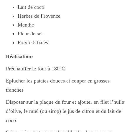
Lait de coco
Herbes de Provence
Divers
Menthe
Fleur de sel
Semaines Spéciales
Poivre 5 baies
Réalisation:
cupcake
Préchauffer le four à 180°C
Eplucher les patates douces et couper en grosses
apéro
tranches
Disposer sur la plaque du four et ajouter en filet l’huile
Halloween
d’olive, le miel (ou sirop) le jus de citron et du lait de
coco