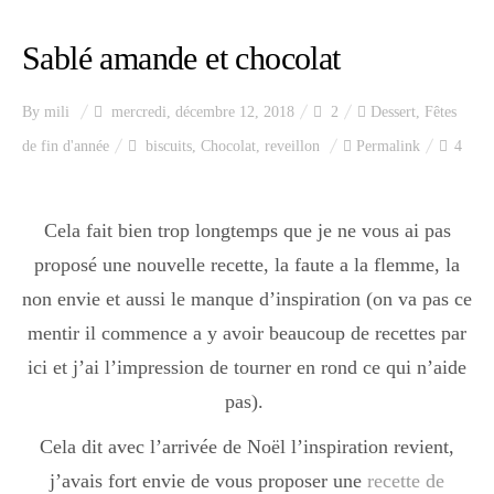
Sablé amande et chocolat
By
mili
mercredi, décembre 12, 2018
2
Dessert
,
Fêtes
de fin d'année
biscuits
,
Chocolat
,
reveillon
Permalink
4
Cela fait bien trop longtemps que je ne vous ai pas
proposé une nouvelle recette, la faute a la flemme, la
non envie et aussi le manque d’inspiration (on va pas ce
mentir il commence a y avoir beaucoup de recettes par
ici et j’ai l’impression de tourner en rond ce qui n’aide
pas).
Cela dit avec l’arrivée de Noël l’inspiration revient,
j’avais fort envie de vous proposer une
recette de