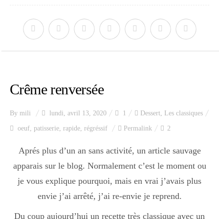
Crême renversée
By
mili
lundi, avril 13, 2020
1
Dessert
,
Les classiques
oeuf
,
patisserie
,
rapide
,
régréssif
Permalink
2
Aprés plus d’un an sans activité, un article sauvage
apparais sur le blog. Normalement c’est le moment ou
je vous explique pourquoi, mais en vrai j’avais plus
envie j’ai arrêté, j’ai re-envie je reprend.
Du coup aujourd’hui un recette très classique avec un