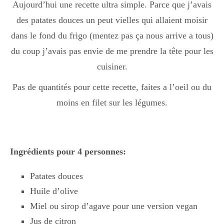
Aujourd’hui une recette ultra simple. Parce que j’avais
Boisson chaudes
des patates douces un peut vielles qui allaient moisir
dans le fond du frigo (mentez pas ça nous arrive a tous)
du coup j’avais pas envie de me prendre la tête pour les
Les classiques
cuisiner.
Pas de quantités pour cette recette, faites a l’oeil ou du
Mes amis en cuisine
moins en filet sur les légumes.
Recettes Végétariennes
Ingrédients pour 4 personnes:
Resto
Patates douces
Huile d’olive
Miel ou sirop d’agave pour une version vegan
Tuto
Jus de citron