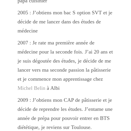
papa cuisinier
Boisson chaudes
2005 : J’obtiens mon bac S option SVT et je
décide de me lancer dans des études de
Les classiques
médecine
2007 : Je rate ma première année de
médecine pour la seconde fois. J’ai 20 ans et
Mes amis en cuisine
je suis dégoutée des études, je décide de me
lancer vers ma seconde passion la pâtisserie
Recettes Végétariennes
et je commence mon apprentissage chez
Michel Belin
à Albi
2009 : J’obtiens mon CAP de pâtisserie et je
Resto
décide de reprendre les études. J’entame une
année de prépa pour pouvoir entrer en BTS
Tuto
diététique, je reviens sur Toulouse.