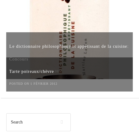
Le dictionnaire philosophique et appétissant de la cuisine:
Concours
Tarte poireaux/chèvre
POSTED ON 6 NOVEMBRE 2012
POSTED ON 1 FÉVRIER 2012