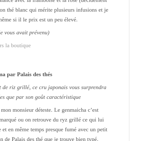
balancé avec la framboise et la rose (décidément
bon thé blanc qui mérite plusieurs infusions et je
ême si il le prix est un peu élevé.
je vous avait prévenu)
rs la boutique
 par Palais des thés
de riz grillé, ce cru japonais vous surprendra
ées que par son goût caractéristique
e mon monsieur déteste. Le genmaicha c’est
 marqué ou on retrouve du ryz grillé ce qui lui
ie et en même temps presque fumé avec un petit
on de Palais des thé que je trouve bien typé.