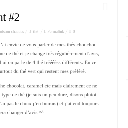
t #2
oisson chaudes
thé
Permalink
0
j’ai envie de vous parler de mes thés chouchou
e de thé et je change trés régulièrement d’avis,
hui on parle de 4 thé trééééss différents. En ce
urtout du thé vert qui restent mes préféré.
thé chocolat, caramel etc mais clairement ce ne
 type de thé (je suis un peu dure, disons plutot
ai pas le choix j’en boirais) et j’attend toujours
era changer d’avis ^^