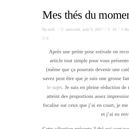
Mes thés du momen
By
mili
mercredi, août 9, 2017
10
Bo
0
Après une petite pose estivale on re
article tout simple pour vous présen
(même que ça pourrais devenir une catég
savez peut être que je suis une grosse fan
le sujet
. Je suis en pleine réduction de 
atteint des proportions assez impressio
focalise sur ceux que j’ai en court, je me
et j’ai eu env
Cette sélection présente 3 thé qui sont pa