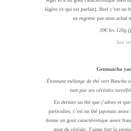
léger et a un gout caractéristique bien 
légère ce qui est parfait). Bref c’est un 
ne regrette pas mon achat m
39€ les 120g (
lien ve
Genmaicha yama
Étonnant mélange de thé vert Bancha et 
tant par ses céréales torréfi
En dernier un thé que j’adore et qu
particulier, c’est un thé japonais assez
donne un gout caractéristique assez fra
gout de céréale. J’aime fort la versi