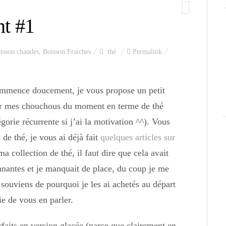
t #1
isson chaudes
,
Boisson Fraiches
thé
Permalink
commence doucement, je vous propose un petit
ter mes chouchous du moment en terme de thé
orie récurrente si j’ai la motivation ^^). Vous
 de thé, je vous ai déjà fait
quelques articles sur
ma collection de thé, il faut dire que cela avait
nnantes et je manquait de place, du coup je me
 souviens de pourquoi je les ai achetés au départ
ie de vous en parler.
rfaits en version glacée (parce que clairement en