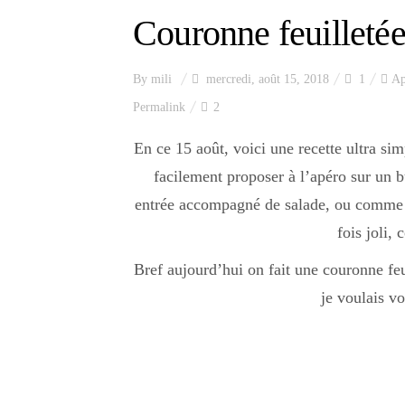
Couronne feuilletée
By
mili
mercredi, août 15, 2018
1
Ap
Permalink
2
En ce 15 août, voici une recette ultra sim
facilement proposer à l’apéro sur un bu
entrée accompagné de salade, ou comme
fois joli, 
Bref aujourd’hui on fait une couronne feu
je voulais v