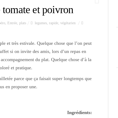
 tomate et poivron
éro
,
Entrée
,
plats
legumes
,
rapide
,
végétarien
ple et très estivale. Quelque chose que l’on peut
ffet si on invite des amis, lors d’un repas en
 accompagnement du plat. Quelque chose d’à la
coloré et pratique.
illetée parce que ça faisait super longtemps que
ous en proposer une.
Ingrédients: