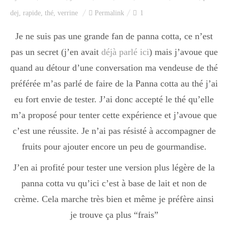
Index des recettes
dej
,
rapide
,
thé
,
verrine
Permalink
1
Catégories
Je ne suis pas une grande fan de panna cotta, ce n’est
pas un secret (j’en avait
déjà parlé ici
) mais j’avoue que
quand au détour d’une conversation ma vendeuse de thé
Apéro
préférée m’as parlé de faire de la Panna cotta au thé j’ai
eu fort envie de tester. J’ai donc accepté le thé qu’elle
m’a proposé pour tenter cette expérience et j’avoue que
Entrée
c’est une réussite. Je n’ai pas résisté à accompagner de
fruits pour ajouter encore un peu de gourmandise.
plats
J’en ai profité pour tester une version plus légère de la
panna cotta vu qu’ici c’est à base de lait et non de
Dessert
crème. Cela marche très bien et même je préfère ainsi
je trouve ça plus “frais”