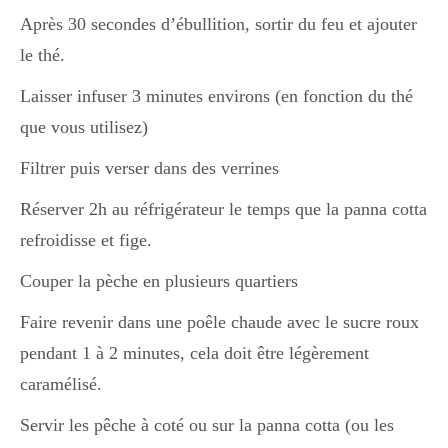
Après 30 secondes d’ébullition, sortir du feu et ajouter
le thé.
Divers
Laisser infuser 3 minutes environs (en fonction du thé
que vous utilisez)
Semaines Spéciales
Filtrer puis verser dans des verrines
Réserver 2h au réfrigérateur le temps que la panna cotta
cupcake
refroidisse et fige.
Couper la pèche en plusieurs quartiers
apéro
Faire revenir dans une poêle chaude avec le sucre roux
pendant 1 à 2 minutes, cela doit être légèrement
Halloween
caramélisé.
Servir les pêche à coté ou sur la panna cotta (ou les