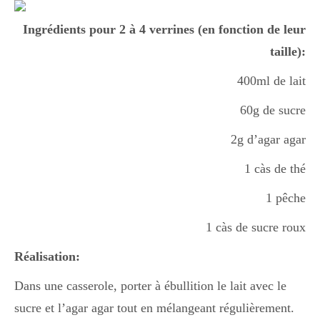
Boisson chaudes
Ingrédients pour 2 à 4 verrines (en fonction de leur
taille):
Les classiques
400ml de lait
60g de sucre
Mes amis en cuisine
2g d’agar agar
1 càs de thé
Recettes Végétariennes
1 pêche
1 càs de sucre roux
Resto
Réalisation:
Dans une casserole, porter à ébullition le lait avec le
Tuto
sucre et l’agar agar tout en mélangeant régulièrement.