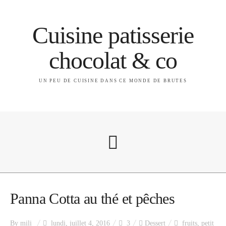
Cuisine patisserie
chocolat & co
UN PEU DE CUISINE DANS CE MONDE DE BRUTES
A propos
Panna Cotta au thé et pêches
By
mili
lundi, juillet 4, 2016
3
Dessert
fruits
,
petit