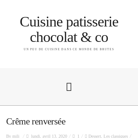
Cuisine patisserie
chocolat & co
UN PEU DE CUISINE DANS CE MONDE DE BRUTES
A propos
Crême renversée
By
mili
lundi, avril 13, 2020
1
Dessert
,
Les classiques