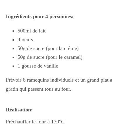
Boisson chaudes
Ingrédients pour 4 personnes:
Les classiques
500ml de lait
4 oeufs
50g de sucre (pour la crème)
Mes amis en cuisine
50g de sucre (pour le caramel)
1 gousse de vanille
Recettes Végétariennes
Prévoir 6 ramequins individuels et un grand plat a
gratin qui passent tous au four.
Resto
Réalisation:
Préchauffer le four à 170°C
Tuto