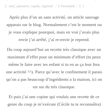
Index des recettes
oeuf
,
patisserie
,
rapide
,
régréssif
Permalink
2
Catégories
Aprés plus d’un an sans activité, un article sauvage
apparais sur le blog. Normalement c’est le moment ou
je vous explique pourquoi, mais en vrai j’avais plus
Apéro
envie j’ai arrêté, j’ai re-envie je reprend.
Du coup aujourd’hui un recette très classique avec un
Entrée
maximum d’effet pour un minimum d’effort (tu peux
même le faire avec tes enfant si tu en as ça leur fera
une activité ^^). Parce qu’avec le confinement il parais
plats
qu’on a pas beaucoup d’ingrédients a la maison, ici on
est sur du trés classique.
Dessert
Et puis j’ai une copine qui voulais une recette de ce
genre du coup je m’exécute (Cécile tu te reconnaîtra)