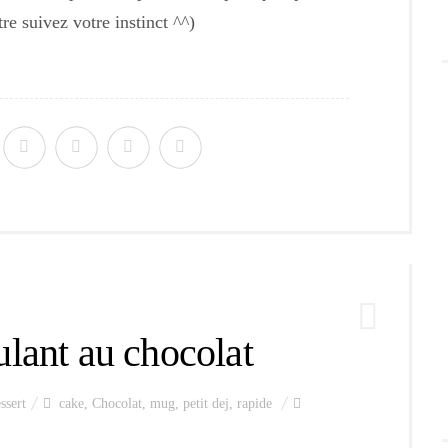
re suivez votre instinct ^^)
lant au chocolat
ssert
cake
,
Chocolat
,
mug
,
petit dej
,
rapide