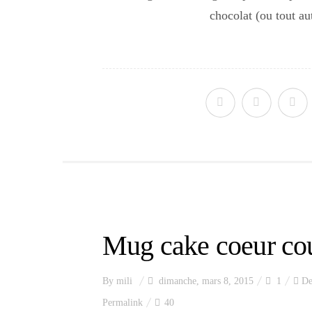
chocolat (ou tout aut
Mug cake coeur cou
By
mili
dimanche, mars 8, 2015
1
De
Permalink
40