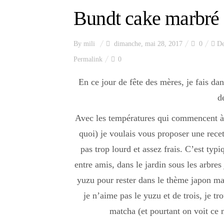
Bundt cake marbré 
By
mili
dimanche, mai 28, 2017
0
De
Permalink
0
En ce jour de fête des mères, je fais da
d
Avec les températures qui commencent à 
quoi) je voulais vous proposer une recet
pas trop lourd et assez frais. C’est ty
entre amis, dans le jardin sous les arbres
yuzu pour rester dans le thème japon mai
je n’aime pas le yuzu et de trois, je tr
matcha (et pourtant on voit ce