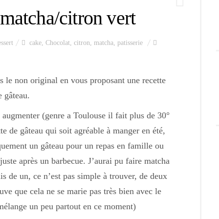
matcha/citron vert
ssert
cake
,
Chocolat
,
citron
,
matcha
,
patisserie
ns le non original en vous proposant une recette
e gâteau.
augmenter (genre a Toulouse il fait plus de 30°
te de gâteau qui soit agréable à manger en été,
piquement un gâteau pour un repas en famille ou
 juste après un barbecue. J’aurai pu faire matcha
s de un, ce n’est pas simple à trouver, de deux
ouve que cela ne se marie pas très bien avec le
 mélange un peu partout en ce moment)