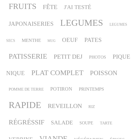
FRUITS
FÊTE
J'AI TESTÉ
LEGUMES
JAPONAISERIES
LEGUMES
OEUF
PATES
MENTHE
SECS
MUG
PATISSERIE
PETIT DEJ
PIQUE
PHOTOS
PLAT COMPLET
POISSON
NIQUE
POTIRON
PRINTEMPS
POMME DE TERRE
RAPIDE
REVEILLON
RIZ
RÉGRÉSSIF
SALADE
SOUPE
TARTE
VIANDE