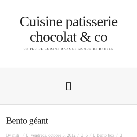
Cuisine patisserie
chocolat & co
UN PEU DE CUISINE DANS CE MONDE DE BRUTES
A propos
Bento géant
By
mili
vendredi, octobre 5, 2012
6
Bento box