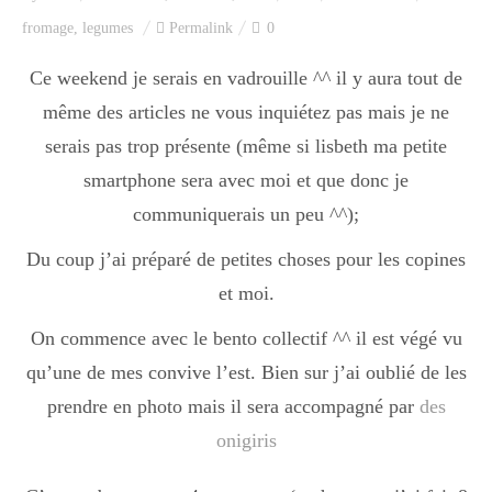
Index des recettes
fromage
,
legumes
Permalink
0
Catégories
Ce weekend je serais en vadrouille ^^ il y aura tout de
même des articles ne vous inquiétez pas mais je ne
serais pas trop présente (même si lisbeth ma petite
Apéro
smartphone sera avec moi et que donc je
communiquerais un peu ^^);
Entrée
Du coup j’ai préparé de petites choses pour les copines
et moi.
plats
On commence avec le bento collectif ^^ il est végé vu
qu’une de mes convive l’est. Bien sur j’ai oublié de les
prendre en photo mais il sera accompagné par
des
Dessert
onigiris