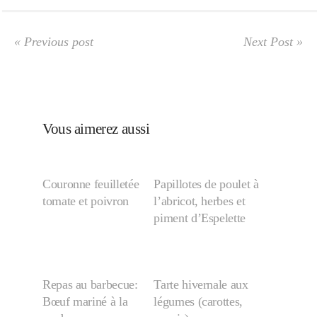
Divers
« Previous post
Next Post »
Semaines Spéciales
Vous aimerez aussi
cupcake
Couronne feuilletée
Papillotes de poulet à
tomate et poivron
l’abricot, herbes et
apéro
piment d’Espelette
Halloween
Repas au barbecue:
Tarte hivernale aux
Bœuf mariné à la
légumes (carottes,