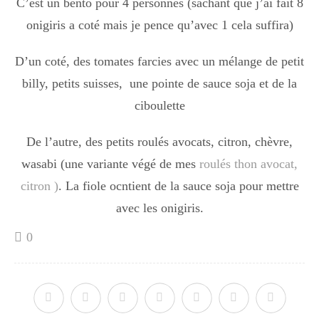
C’est un bento pour 4 personnes (sachant que j’ai fait 8
Boisson chaudes
onigiris a coté mais je pence qu’avec 1 cela suffira)
D’un coté, des tomates farcies avec un mélange de petit
Les classiques
billy, petits suisses, une pointe de sauce soja et de la
ciboulette
Mes amis en cuisine
De l’autre, des petits roulés avocats, citron, chèvre,
wasabi (une variante végé de mes
roulés thon avocat,
citron )
. La fiole ocntient de la sauce soja pour mettre
Recettes Végétariennes
avec les onigiris.
0
Resto
Tuto