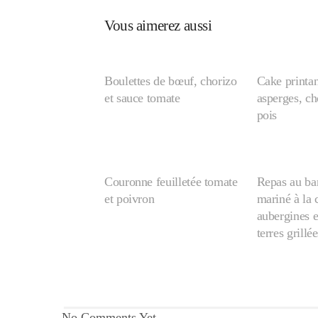
Vous aimerez aussi
Boulettes de bœuf, chorizo
Cake printan
et sauce tomate
asperges, cho
pois
Couronne feuilletée tomate
Repas au ba
et poivron
mariné à la
aubergines 
terres grillée
No Comments Yet.