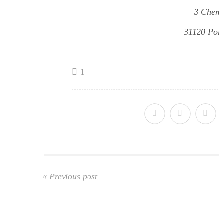
3 Chem
31120 Por
1
« Previous post