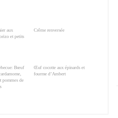
ier aux
Crême renversée
rizo et petits
rbecue: Bœuf
Œuf cocotte aux épinards et
 cardamome,
fourme d’Ambert
et pommes de
s