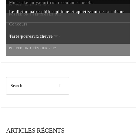
Mug cake au yaourt cœur coulant chocolat
POSTED ON 18 MAI 2012
Le dictionnaire philosophique et appétissant de la cuisine:
POSTED ON 5 SEPTEMBRE 2013
Concours
Tarte poireaux/chèvre
POSTED ON 6 NOVEMBRE 2012
POSTED ON 1 FÉVRIER 2012
ARTICLES RÉCENTS