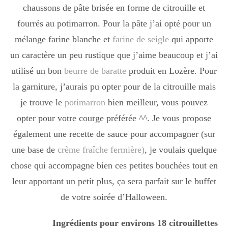
chaussons de pâte brisée en forme de citrouille et
Boisson chaudes
fourrés au potimarron. Pour la pâte j’ai opté pour un
mélange farine blanche et
farine de seigle
qui apporte
Les classiques
un caractère un peu rustique que j’aime beaucoup et j’ai
utilisé un bon
beurre de baratte
produit en Lozère. Pour
la garniture, j’aurais pu opter pour de la citrouille mais
Mes amis en cuisine
je trouve le
potimarron
bien meilleur, vous pouvez
opter pour votre courge préférée ^^. Je vous propose
également une recette de sauce pour accompagner (sur
Recettes Végétariennes
une base de
crème fraîche fermière)
, je voulais quelque
chose qui accompagne bien ces petites bouchées tout en
Resto
leur apportant un petit plus, ça sera parfait sur le buffet
de votre soirée d’Halloween.
Tuto
Ingrédients pour environs 18 citrouillettes