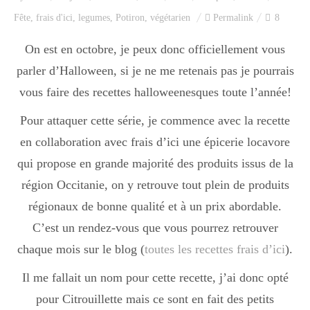
Index des recettes
Fête
,
frais d'ici
,
legumes
,
Potiron
,
végétarien
Permalink
8
Catégories
On est en octobre, je peux donc officiellement vous
parler d’Halloween, si je ne me retenais pas je pourrais
vous faire des recettes halloweenesques toute l’année!
Apéro
Pour attaquer cette série, je commence avec la recette
en collaboration avec frais d’ici une épicerie locavore
Entrée
qui propose en grande majorité des produits issus de la
région Occitanie, on y retrouve tout plein de produits
régionaux de bonne qualité et à un prix abordable.
plats
C’est un rendez-vous que vous pourrez retrouver
chaque mois sur le blog (
toutes les recettes frais d’ici
).
Dessert
Il me fallait un nom pour cette recette, j’ai donc opté
pour Citrouillette mais ce sont en fait des petits