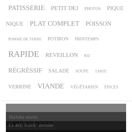
PATISSERIE
PETIT DEJ
PIQUE
PHOTOS
PLAT COMPLET
POISSON
NIQUE
POTIRON
PRINTEMPS
POMME DE TERRE
RAPIDE
REVEILLON
RIZ
RÉGRÉSSIF
SALADE
SOUPE
TARTE
VIANDE
VERRINE
VÉGÉTARIEN
ÉPICES
Daifuku mochi
POPULAR POSTS
Le defi fraîch’ attitude
POSTED ON 22 FÉVRIER 2012