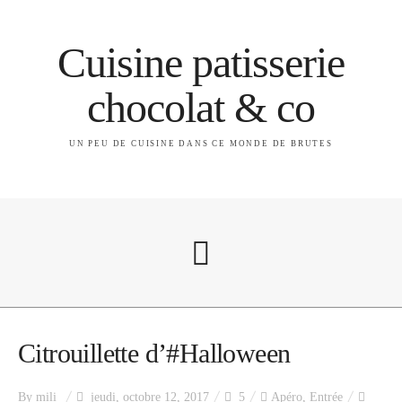
Cuisine patisserie
chocolat & co
UN PEU DE CUISINE DANS CE MONDE DE BRUTES
A propos
Citrouillette d’#Halloween
By
mili
jeudi, octobre 12, 2017
5
Apéro
,
Entrée