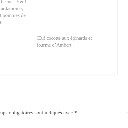
rbecue: Bœuf
 cardamome,
et pommes de
s
Œuf cocotte aux épinards et
fourme d’Ambert
mps obligatoires sont indiqués avec
*