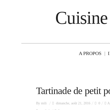
Cuisine
A PROPOS
Tartinade de petit p
By
mili
dimanche, août 21, 2016
0
A