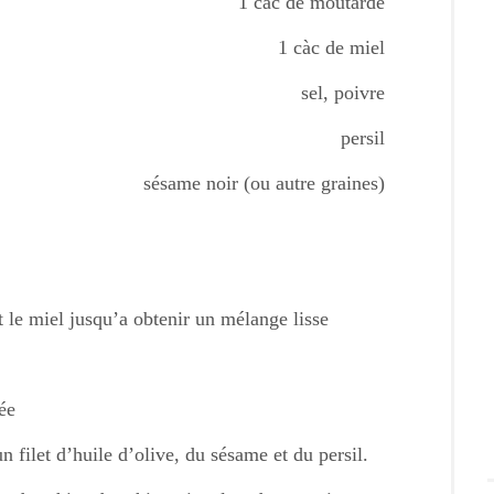
1 càc de moutarde
1 càc de miel
sel, poivre
persil
sésame noir (ou autre graines)
t le miel jusqu’a obtenir un mélange lisse
ée
n filet d’huile d’olive, du sésame et du persil.