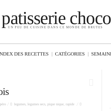
 patisserie choco
UN PEU DE CUISINE DANS CE MONDE DE BRUTES
INDEX DES RECETTES
CATÉGORIES
SEMAINE
ois
péro
legumes
,
legumes secs
,
pique nique
,
rapide