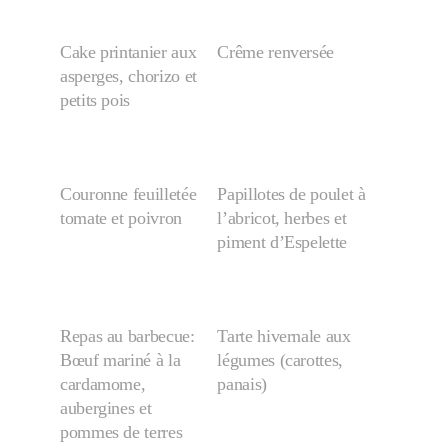
Cake printanier aux
Crême renversée
asperges, chorizo et
petits pois
Couronne feuilletée
Papillotes de poulet à
tomate et poivron
l’abricot, herbes et
piment d’Espelette
Repas au barbecue:
Tarte hivernale aux
Bœuf mariné à la
légumes (carottes,
cardamome,
panais)
aubergines et
pommes de terres