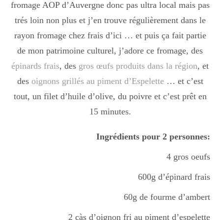
fromage AOP d’Auvergne donc pas ultra local mais pas
Boisson chaudes
trés loin non plus et j’en trouve régulièrement dans le
rayon fromage chez frais d’ici … et puis ça fait partie
Les classiques
de mon patrimoine culturel, j’adore ce fromage, des
épinards frais
, des
gros œufs produits dans la région
, et
des
oignons grillés au piment d’Espelette
… et c’est
Mes amis en cuisine
tout, un filet d’huile d’olive, du poivre et c’est prêt en
15 minutes.
Recettes Végétariennes
Ingrédients pour 2 personnes:
4 gros oeufs
Resto
600g d’épinard frais
60g de fourme d’ambert
Tuto
2 càs d’oignon fri au piment d’espelette