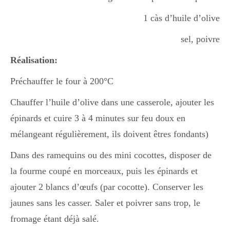
1 càs d’huile d’olive
Divers
sel, poivre
Réalisation:
Semaines Spéciales
Préchauffer le four à 200°C
Chauffer l’huile d’olive dans une casserole, ajouter les
cupcake
épinards et cuire 3 à 4 minutes sur feu doux en
mélangeant régulièrement, ils doivent êtres fondants)
apéro
Dans des ramequins ou des mini cocottes, disposer de
la fourme coupé en morceaux, puis les épinards et
ajouter 2 blancs d’œufs (par cocotte). Conserver les
Halloween
jaunes sans les casser. Saler et poivrer sans trop, le
fromage étant déjà salé.