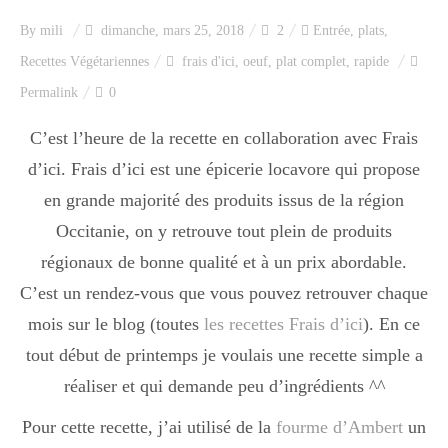
Index des recettes
By
mili
dimanche, mars 25, 2018
2
Entrée
,
plats
,
Recettes Végétariennes
frais d'ici
,
oeuf
,
plat complet
,
rapide
Catégories
Permalink
0
C’est l’heure de la recette en collaboration avec Frais
Apéro
d’ici. Frais d’ici est une épicerie locavore qui propose
en grande majorité des produits issus de la région
Entrée
Occitanie, on y retrouve tout plein de produits
régionaux de bonne qualité et à un prix abordable.
C’est un rendez-vous que vous pouvez retrouver chaque
plats
mois sur le blog (toutes
les recettes Frais d’ici
). En ce
tout début de printemps je voulais une recette simple a
réaliser et qui demande peu d’ingrédients ^^
Dessert
Pour cette recette, j’ai utilisé de la
fourme d’Ambert
un