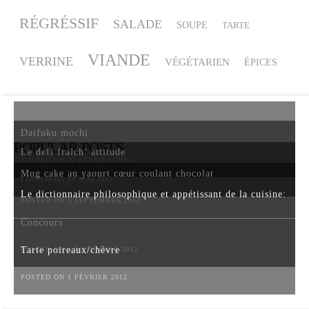
RÉGRÉSSIF
SALADE
SOUPE
TARTE
VIANDE
VERRINE
VÉGÉTARIEN
ÉPICES
Daifuku mochi
POPULAR POSTS
Le defi fraîch’ attitude
POSTED ON 22 FÉVRIER 2012
Mug cake au yaourt cœur coulant chocolat
POSTED ON 18 MAI 2012
Le dictionnaire philosophique et appétissant de la cuisine:
POSTED ON 5 SEPTEMBRE 2013
Concours
Tarte poireaux/chèvre
POSTED ON 6 NOVEMBRE 2012
POSTED ON 1 FÉVRIER 2012