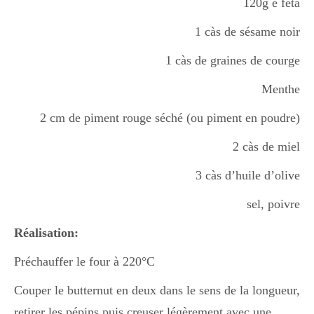
120g e féta
1 càs de sésame noir
Divers
1 càs de graines de courge
Menthe
Semaines Spéciales
2 cm de piment rouge séché (ou piment en poudre)
2 càs de miel
cupcake
3 càs d’huile d’olive
sel, poivre
apéro
Réalisation:
Préchauffer le four à 220°C
Halloween
Couper le butternut en deux dans le sens de la longueur,
retirer les pépins puis creuser légèrement avec une