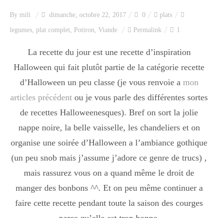
Index des recettes
By
mili
dimanche, octobre 22, 2017
0
plats
legumes
,
plat complet
,
Potiron
,
Viande
Permalink
1
Catégories
La recette du jour est une recette d’inspiration
Halloween qui fait plutôt partie de la catégorie recette
Apéro
d’Halloween un peu classe (je vous renvoie a
mon
articles précédent
ou je vous parle des différentes sortes
Entrée
de recettes Halloweenesques). Bref on sort la jolie
nappe noire, la belle vaisselle, les chandeliers et on
organise une soirée d’Halloween a l’ambiance gothique
plats
(un peu snob mais j’assume j’adore ce genre de trucs) ,
mais rassurez vous on a quand même le droit de
manger des bonbons ^^. Et on peu même continuer a
Dessert
faire cette recette pendant toute la saison des courges