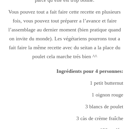
parce qu’elle est trop bonne.
Boisson chaudes
Vous pouvez tout a fait faire cette recette en plusieurs
fois, vous pouvez tout préparer a l’avance et faire
Les classiques
l’assemblage au dernier moment (bien pratique quand
on invite du monde). Les végétariens pourrons tout a
fait faire la même recette avec du seitan a la place du
Mes amis en cuisine
poulet cela marche trés bien ^^
Ingrédients pour 4 personnes:
Recettes Végétariennes
1 petit butternut
1 oignon rouge
Resto
3 blancs de poulet
3 càs de crème fraîche
Tuto