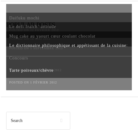
Daifuku mochi
POPULAR POSTS
Le defi fraîch’ attitude
POSTED ON 22 FÉVRIER 2012
Mug cake au yaourt cœur coulant chocolat
POSTED ON 18 MAI 2012
Le dictionnaire philosophique et appétissant de la cuisine:
POSTED ON 5 SEPTEMBRE 2013
Concours
Tarte poireaux/chèvre
POSTED ON 6 NOVEMBRE 2012
POSTED ON 1 FÉVRIER 2012