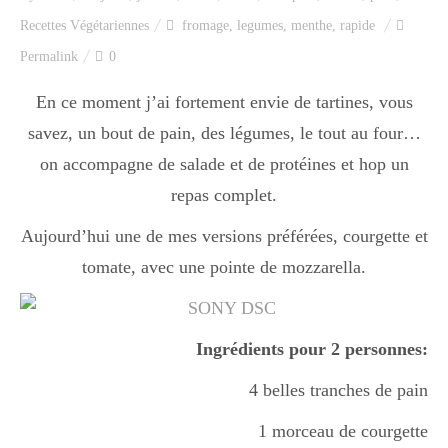
Index des recettes
Recettes Végétariennes
fromage
,
legumes
,
menthe
,
rapide
Permalink
0
Catégories
En ce moment j’ai fortement envie de tartines, vous
savez, un bout de pain, des légumes, le tout au four…
Apéro
on accompagne de salade et de protéines et hop un
repas complet.
Entrée
Aujourd’hui une de mes versions préférées, courgette et
tomate, avec une pointe de mozzarella.
plats
Ingrédients pour 2 personnes:
Dessert
4 belles tranches de pain
1 morceau de courgette