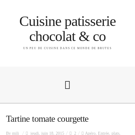
Cuisine patisserie
chocolat & co
UN PEU DE CUISINE DANS CE MONDE DE BRUTES
A propos
Tartine tomate courgette
By
mili
jeudi, juin 18, 2015
2
Apéro
,
Entrée
,
plats
,