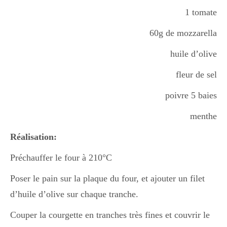
Boisson chaudes
1 tomate
60g de mozzarella
Les classiques
huile d’olive
fleur de sel
Mes amis en cuisine
poivre 5 baies
menthe
Recettes Végétariennes
Réalisation:
Préchauffer le four à 210°C
Resto
Poser le pain sur la plaque du four, et ajouter un filet
d’huile d’olive sur chaque tranche.
Couper la courgette en tranches très fines et couvrir le
Tuto