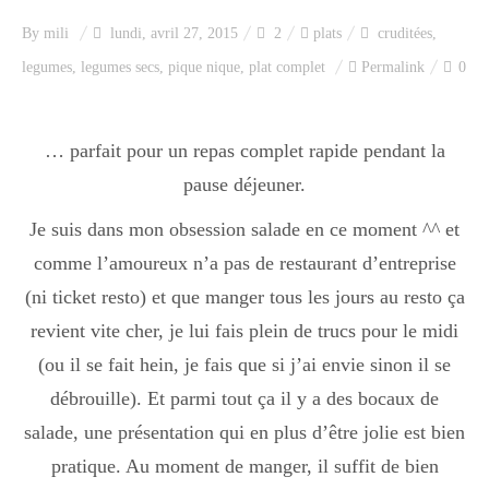
Index des recettes
By
mili
lundi, avril 27, 2015
2
plats
cruditées
,
legumes
,
legumes secs
,
pique nique
,
plat complet
Permalink
0
Catégories
… parfait pour un repas complet rapide pendant la
Apéro
pause déjeuner.
Je suis dans mon obsession salade en ce moment ^^ et
Entrée
comme l’amoureux n’a pas de restaurant d’entreprise
(ni ticket resto) et que manger tous les jours au resto ça
revient vite cher, je lui fais plein de trucs pour le midi
plats
(ou il se fait hein, je fais que si j’ai envie sinon il se
débrouille). Et parmi tout ça il y a des bocaux de
Dessert
salade, une présentation qui en plus d’être jolie est bien
pratique. Au moment de manger, il suffit de bien