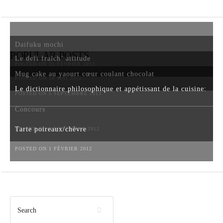
Daifuku mochi
POPULAR POSTS
Le defi fraîch’ attitude
POSTED ON 22 FÉVRIER 2012
Mug cake au yaourt cœur coulant chocolat
POSTED ON 18 MAI 2012
Le dictionnaire philosophique et appétissant de la cuisine:
POSTED ON 5 SEPTEMBRE 2013
Concours
Tarte poireaux/chèvre
POSTED ON 6 NOVEMBRE 2012
POSTED ON 1 FÉVRIER 2012