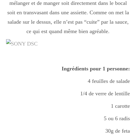
mélanger et de manger soit directement dans le bocal
Boisson chaudes
soit en transvasant dans une assiette. Comme on met la
salade sur le dessus, elle n’est pas “cuite” par la sauce,
Les classiques
ce qui est quand même bien agréable.
Mes amis en cuisine
Ingrédients pour 1 personne:
Recettes Végétariennes
4 feuilles de salade
1/4 de verre de lentille
Resto
1 carotte
5 ou 6 radis
Tuto
30g de feta