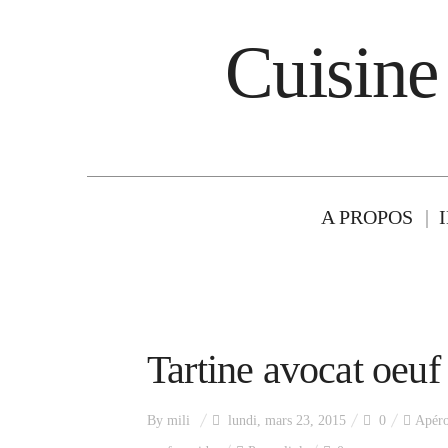
Cuisine
A PROPOS
Tartine avocat oeuf
By
mili
lundi, mars 23, 2015
0
Apér