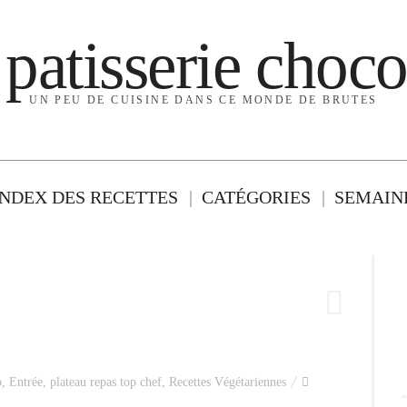
 patisserie choco
UN PEU DE CUISINE DANS CE MONDE DE BRUTES
INDEX DES RECETTES
CATÉGORIES
SEMAINE
o
,
Entrée
,
plateau repas top chef
,
Recettes Végétariennes