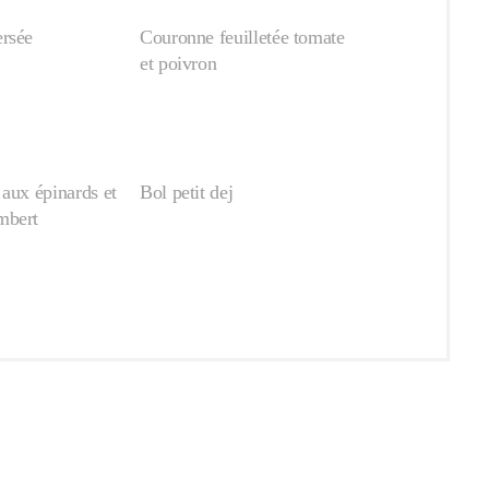
rsée
Couronne feuilletée tomate
et poivron
aux épinards et
Bol petit dej
mbert