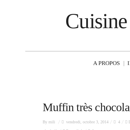
Cuisine
A PROPOS
Muffin très chocola
By
mili
vendredi, octobre 3, 2014
4