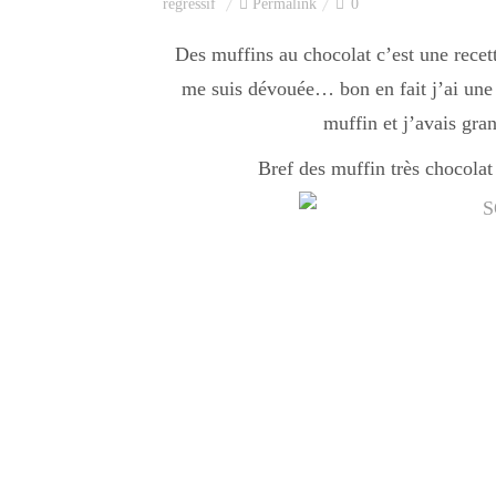
régréssif
Permalink
0
Des muffins au chocolat c’est une recett
me suis dévouée… bon en fait j’ai une c
muffin et j’avais gran
Bref des muffin très chocolat 