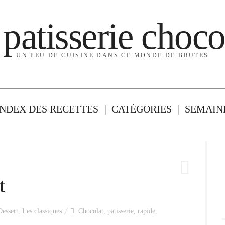
 patisserie choco
UN PEU DE CUISINE DANS CE MONDE DE BRUTES
INDEX DES RECETTES
CATÉGORIES
SEMAINE
t
Dessert
,
Les classiques
Chocolat
,
patisserie
,
rapide
,