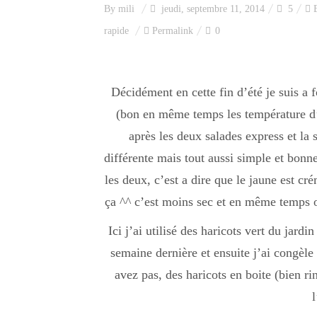
By
mili
jeudi, septembre 11, 2014
5
rapide
Permalink
0
Décidément en cette fin d’été je suis a f
(bon en même temps les température d’é
après les deux salades express et la 
différente mais tout aussi simple et bonne
les deux, c’est a dire que le jaune est 
ça ^^ c’est moins sec et en même temps o
Ici j’ai utilisé des haricots vert du jard
semaine dernière et ensuite j’ai congèle l
avez pas, des haricots en boite (bien ri
l