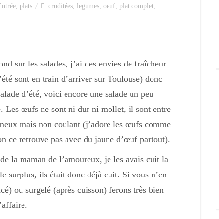
Entrée
,
plats
cruditées
,
legumes
,
oeuf
,
plat complet
,
ond sur les salades, j’ai des envies de fraîcheur
té sont en train d’arriver sur Toulouse) donc
salade d’été, voici encore une salade un peu
. Les œufs ne sont ni dur ni mollet, il sont entre
crémeux mais non coulant (j’adore les œufs comme
n ce retrouve pas avec du jaune d’œuf partout).
in de la maman de l’amoureux, je les avais cuit la
e surplus, ils était donc déjà cuit. Si vous n’en
ncé) ou surgelé (après cuisson) ferons très bien
’affaire.