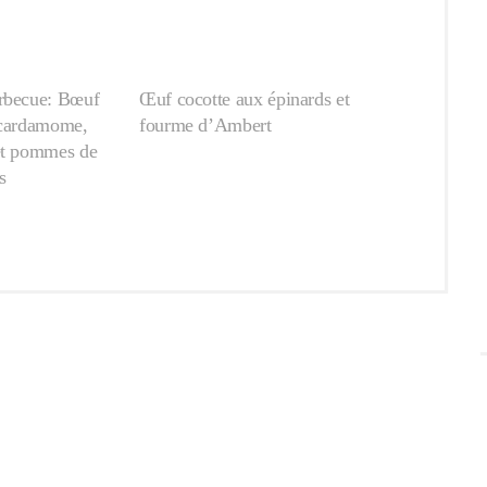
rbecue: Bœuf
Œuf cocotte aux épinards et
 cardamome,
fourme d’Ambert
et pommes de
s