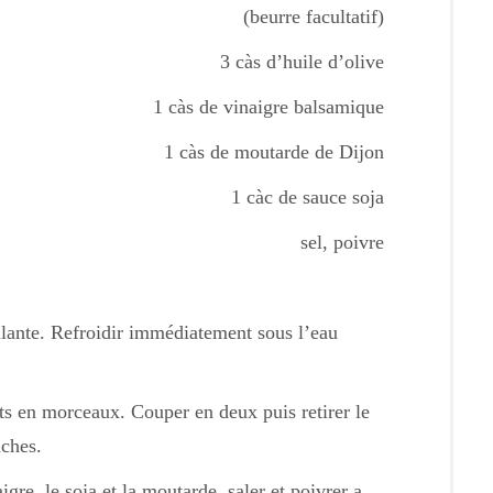
(beurre facultatif)
3 càs d’huile d’olive
1 càs de vinaigre balsamique
1 càs de moutarde de Dijon
1 càc de sauce soja
sel, poivre
llante. Refroidir immédiatement sous l’eau
ts en morceaux. Couper en deux puis retirer le
nches.
igre, le soja et la moutarde, saler et poivrer a