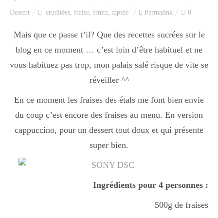
Index des recettes
Dessert
cruditées
,
fraise
,
fruits
,
rapide
Permalink
0
Catégories
Mais que ce passe t’il? Que des recettes sucrées sur le
blog en ce moment … c’est loin d’être habituel et ne
vous habituez pas trop, mon palais salé risque de vite se
Apéro
réveiller ^^
En ce moment les fraises des étals me font bien envie
Entrée
du coup c’est encore des fraises au menu. En version
cappuccino, pour un dessert tout doux et qui présente
super bien.
plats
Ingrédients pour 4 personnes :
Dessert
500g de fraises