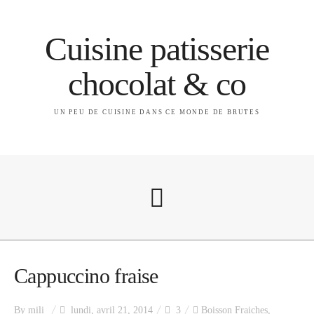
Cuisine patisserie
chocolat & co
UN PEU DE CUISINE DANS CE MONDE DE BRUTES
A propos
Cappuccino fraise
By
mili
lundi, avril 21, 2014
3
Boisson Fraiches
,