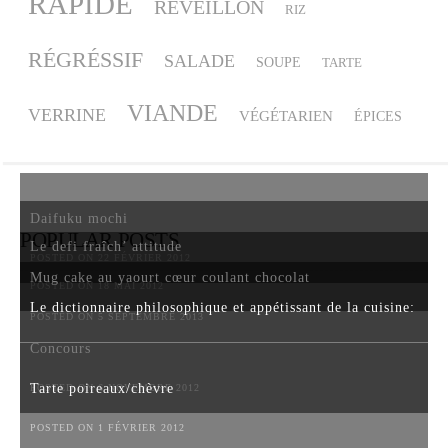
RAPIDE
REVEILLON
RIZ
RÉGRÉSSIF
SALADE
SOUPE
TARTE
VIANDE
VERRINE
VÉGÉTARIEN
ÉPICES
Daifuku mochi
POPULAR POSTS
Le defi fraîch’ attitude
POSTED ON 22 FÉVRIER 2012
Mug cake au yaourt cœur coulant chocolat
POSTED ON 18 MAI 2012
Le dictionnaire philosophique et appétissant de la cuisine:
POSTED ON 5 SEPTEMBRE 2013
Concours
Tarte poireaux/chèvre
POSTED ON 6 NOVEMBRE 2012
POSTED ON 1 FÉVRIER 2012