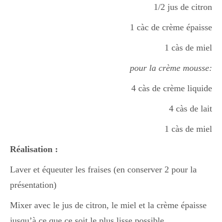
1/2 jus de citron
Boisson chaudes
1 càc de crème épaisse
1 càs de miel
Les classiques
pour la crème mousse:
4 càs de crème liquide
Mes amis en cuisine
4 càs de lait
1 càs de miel
Recettes Végétariennes
Réalisation :
Laver et équeuter les fraises (en conserver 2 pour la
Resto
présentation)
Mixer avec le jus de citron, le miel et la crème épaisse
Tuto
jusqu’à ce que ce soit le plus lisse possible