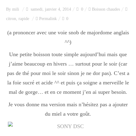
Index des recettes
By
mili
samedi, janvier 4, 2014
0
Boisson chaudes
citron
,
rapide
Permalink
0
Catégories
(a prononcer avec une voie snob de majordome anglais
^^)
Apéro
Une petite boisson toute simple aujourd’hui mais que
j’aime beaucoup en hivers … surtout pour le soir (car
Entrée
pas de thé pour moi le soir sinon je ne dor pas). C’est a
la foie sucré et acide ^^ et puis ça soigne a merveille le
mal de gorge… et en ce moment j’en ai super besoin.
plats
Je vous donne ma version mais n’hésitez pas a ajouter
du miel a votre goût.
Dessert