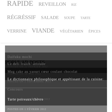
RAPIDE
REVEILLON
RIZ
RÉGRÉSSIF
SALADE
SOUPE
TARTE
VIANDE
VERRINE
VÉGÉTARIEN
ÉPICES
Daifuku mochi
POPULAR POSTS
Le defi fraîch’ attitude
POSTED ON 22 FÉVRIER 2012
Mug cake au yaourt cœur coulant chocolat
POSTED ON 18 MAI 2012
Le dictionnaire philosophique et appétissant de la cuisine:
POSTED ON 5 SEPTEMBRE 2013
Concours
Tarte poireaux/chèvre
POSTED ON 6 NOVEMBRE 2012
POSTED ON 1 FÉVRIER 2012