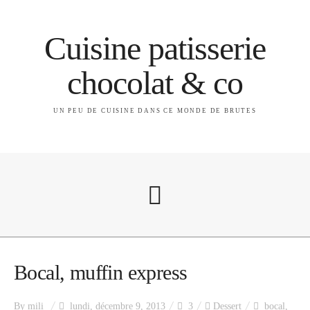
Cuisine patisserie
chocolat & co
UN PEU DE CUISINE DANS CE MONDE DE BRUTES
A propos
Bocal, muffin express
By
mili
lundi, décembre 9, 2013
3
Dessert
bocal
,