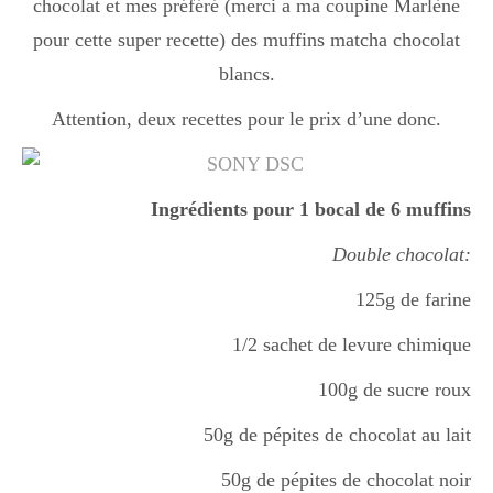
chocolat et mes préféré (merci a ma coupine Marlène
Boisson chaudes
pour cette super recette) des muffins matcha chocolat
blancs.
Les classiques
Attention, deux recettes pour le prix d’une donc.
Mes amis en cuisine
Ingrédients pour 1 bocal de 6 muffins
Double chocolat:
Recettes Végétariennes
125g de farine
1/2 sachet de levure chimique
Resto
100g de sucre roux
50g de pépites de chocolat au lait
Tuto
50g de pépites de chocolat noir