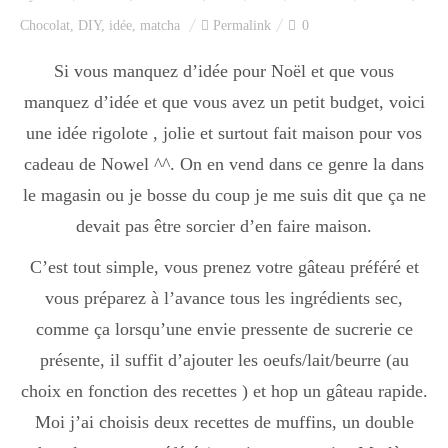
Index des recettes
Chocolat
,
DIY
,
idée
,
matcha
Permalink
0
Catégories
Si vous manquez d’idée pour Noël et que vous
manquez d’idée et que vous avez un petit budget, voici
une idée rigolote , jolie et surtout fait maison pour vos
Apéro
cadeau de Nowel ^^. On en vend dans ce genre la dans
le magasin ou je bosse du coup je me suis dit que ça ne
devait pas être sorcier d’en faire maison.
Entrée
C’est tout simple, vous prenez votre gâteau préféré et
vous préparez à l’avance tous les ingrédients sec,
plats
comme ça lorsqu’une envie pressente de sucrerie ce
présente, il suffit d’ajouter les oeufs/lait/beurre (au
Dessert
choix en fonction des recettes ) et hop un gâteau rapide.
Moi j’ai choisis deux recettes de muffins, un double