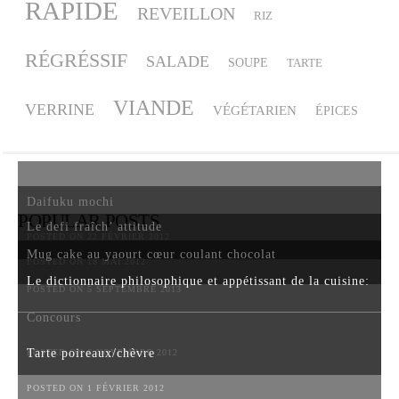
RAPIDE
REVEILLON
RIZ
RÉGRÉSSIF
SALADE
SOUPE
TARTE
VIANDE
VERRINE
VÉGÉTARIEN
ÉPICES
Daifuku mochi
POPULAR POSTS
Le defi fraîch’ attitude
POSTED ON 22 FÉVRIER 2012
Mug cake au yaourt cœur coulant chocolat
POSTED ON 18 MAI 2012
Le dictionnaire philosophique et appétissant de la cuisine:
POSTED ON 5 SEPTEMBRE 2013
Concours
Tarte poireaux/chèvre
POSTED ON 6 NOVEMBRE 2012
POSTED ON 1 FÉVRIER 2012