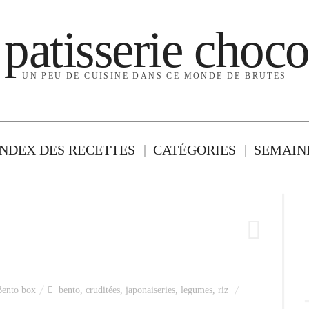
 patisserie choco
UN PEU DE CUISINE DANS CE MONDE DE BRUTES
INDEX DES RECETTES
CATÉGORIES
SEMAINE
Bento box
bento
,
cruditées
,
japonaiseries
,
legumes
,
riz