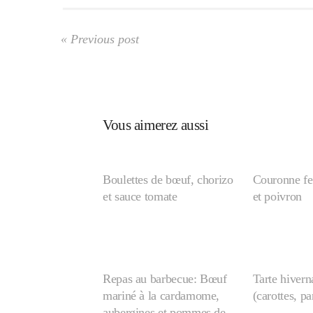
« Previous post
Vous aimerez aussi
Boulettes de bœuf, chorizo
Couronne fe
et sauce tomate
et poivron
Repas au barbecue: Bœuf
Tarte hiver
mariné à la cardamome,
(carottes, pa
aubergines et pommes de