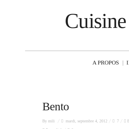
Cuisine
A PROPOS
Bento
By
mili
mardi, septembre 4, 2012
7