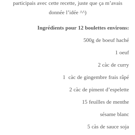
participais avec cette recette, juste que ça m’avais
Boisson chaudes
donnée l’idée ^^)
Ingrédients pour 12 boulettes environs:
Les classiques
500g de boeuf haché
1 oeuf
Mes amis en cuisine
2 càc de curry
1 càc de gingembre frais râpé
Recettes Végétariennes
2 càc de piment d’espelette
15 feuilles de menthe
Resto
sésame blanc
5 càs de sauce soja
Tuto