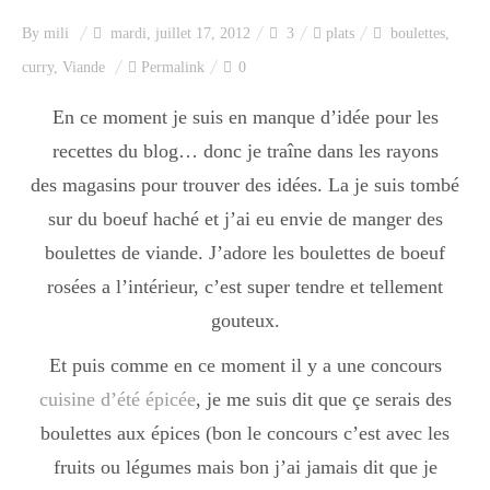
Index des recettes
By
mili
mardi, juillet 17, 2012
3
plats
boulettes
,
curry
,
Viande
Permalink
0
Catégories
En ce moment je suis en manque d’idée pour les
recettes du blog… donc je traîne dans les rayons
Apéro
des magasins pour trouver des idées. La je suis tombé
sur du boeuf haché et j’ai eu envie de manger des
Entrée
boulettes de viande. J’adore les boulettes de boeuf
rosées a l’intérieur, c’est super tendre et tellement
gouteux.
plats
Et puis comme en ce moment il y a une concours
cuisine d’été épicée
, je me suis dit que çe serais des
Dessert
boulettes aux épices (bon le concours c’est avec les
fruits ou légumes mais bon j’ai jamais dit que je