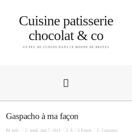
Cuisine patisserie
chocolat & co
UN PEU DE CUISINE DANS CE MONDE DE BRUTES
A propos
Gaspacho à ma façon
By
mili
jeudi, juin 7, 2012
8
Entrée
Concours
,