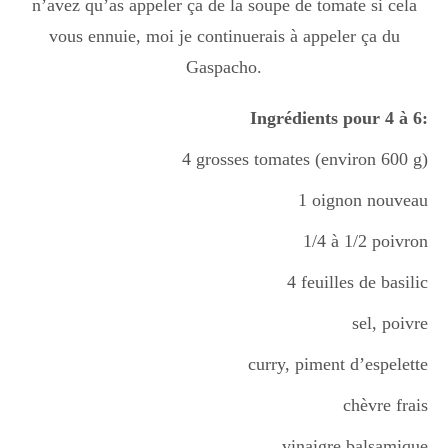
n’avez qu’as appeler ça de la soupe de tomate si cela
Boisson chaudes
vous ennuie, moi je continuerais à appeler ça du
Gaspacho.
Les classiques
Ingrédients pour 4 à 6:
4 grosses tomates (environ 600 g)
Mes amis en cuisine
1 oignon nouveau
1/4 à 1/2 poivron
Recettes Végétariennes
4 feuilles de basilic
sel, poivre
Resto
curry, piment d’espelette
chèvre frais
Tuto
vinaigre balsamique