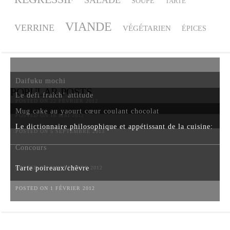
SOUPE
TARTE
VIANDE
VERRINE
VÉGÉTARIEN
ÉPICES
Daifuku mochi
POPULAR POSTS
Le defi fraîch’ attitude
POSTED ON 22 FÉVRIER 2012
Mug cake au yaourt cœur coulant chocolat
POSTED ON 18 MAI 2012
Le dictionnaire philosophique et appétissant de la cuisine:
POSTED ON 5 SEPTEMBRE 2013
Concours
Tarte poireaux/chèvre
POSTED ON 6 NOVEMBRE 2012
POSTED ON 1 FÉVRIER 2012