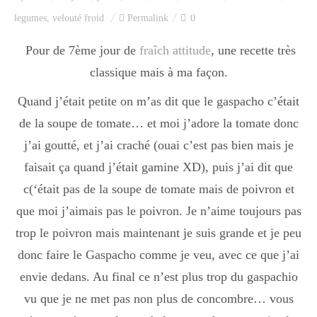
Index des recettes
legumes
,
velouté froid
Permalink
0
Catégories
Pour de 7ème jour de
fraîch attitude
, une recette très
classique mais à ma façon.
Quand j’était petite on m’as dit que le gaspacho c’était
Apéro
de la soupe de tomate… et moi j’adore la tomate donc
j’ai goutté, et j’ai craché (ouai c’est pas bien mais je
Entrée
faisait ça quand j’était gamine XD), puis j’ai dit que
c(‘était pas de la soupe de tomate mais de poivron et
que moi j’aimais pas le poivron. Je n’aime toujours pas
plats
trop le poivron mais maintenant je suis grande et je peu
donc faire le Gaspacho comme je veu, avec ce que j’ai
Dessert
envie dedans. Au final ce n’est plus trop du gaspachio
vu que je ne met pas non plus de concombre… vous