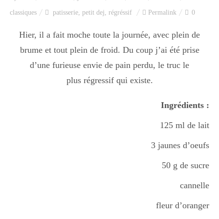
Index des recettes
classiques
patisserie
,
petit dej
,
régréssif
Permalink
0
Catégories
Hier, il a fait moche toute la journée, avec plein de
brume et tout plein de froid. Du coup j’ai été prise
d’une furieuse envie de pain perdu, le truc le
Apéro
plus régressif qui existe.
Ingrédients :
Entrée
125 ml de lait
3 jaunes d’oeufs
plats
50 g de sucre
cannelle
Dessert
fleur d’oranger