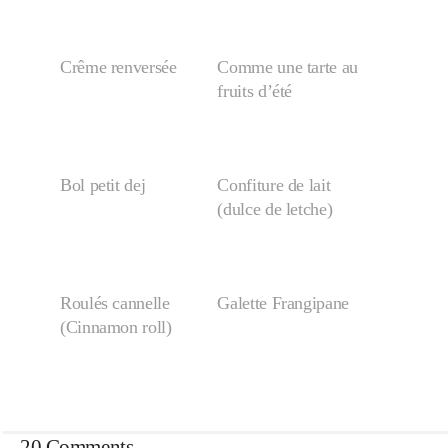
Japon
Crême renversée
Comme une tarte au
Boulette
fruits d’été
Bol petit dej
Confiture de lait
(dulce de letche)
Roulés cannelle
Galette Frangipane
(Cinnamon roll)
20 Comments