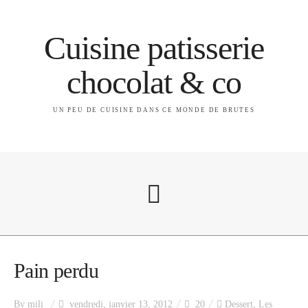
Cuisine patisserie
chocolat & co
UN PEU DE CUISINE DANS CE MONDE DE BRUTES
A propos
Pain perdu
By
mili
vendredi, janvier 13, 2012
20
Dessert
,
Les