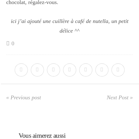
chocolat, régalez-vous.
Divers
ici j’ai ajouté une cuillère à café de nutella, un petit
délice ^^
Semaines Spéciales
0
cupcake
apéro
« Previous post
Next Post »
Halloween
Vous aimerez aussi