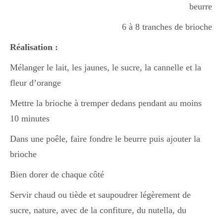
beurre
Boisson chaudes
6 à 8 tranches de brioche
Réalisation :
Les classiques
Mélanger le lait, les jaunes, le sucre, la cannelle et la
fleur d’orange
Mes amis en cuisine
Mettre la brioche à tremper dedans pendant au moins
10 minutes
Recettes Végétariennes
Dans une poêle, faire fondre le beurre puis ajouter la
brioche
Resto
Bien dorer de chaque côté
Servir chaud ou tiède et saupoudrer légèrement de
sucre, nature, avec de la confiture, du nutella, du
Tuto