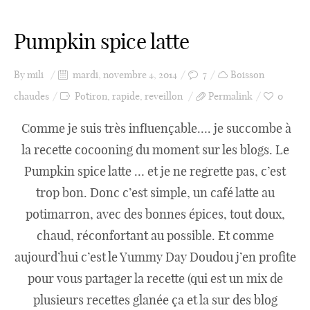
Pumpkin spice latte
Catégories
By
mili
mardi, novembre 4, 2014
7
Boisson
Apéro
chaudes
Potiron
,
rapide
,
reveillon
Permalink
0
Comme je suis très influençable…. je succombe à
Entrée
la recette cocooning du moment sur les blogs. Le
Pumpkin spice latte … et je ne regrette pas, c’est
trop bon. Donc c’est simple, un café latte au
plats
potimarron, avec des bonnes épices, tout doux,
chaud, réconfortant au possible. Et comme
aujourd’hui c’est le Yummy Day Doudou j’en profite
Dessert
pour vous partager la recette (qui est un mix de
plusieurs recettes glanée ça et la sur des blog