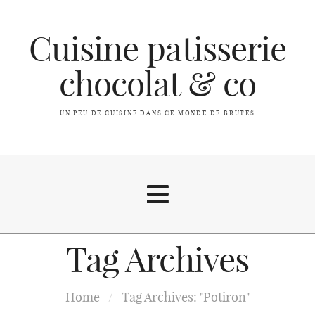
Cuisine patisserie
chocolat & co
UN PEU DE CUISINE DANS CE MONDE DE BRUTES
Tag Archives
A propos
Home
/
Tag Archives: "Potiron"
Index des recettes