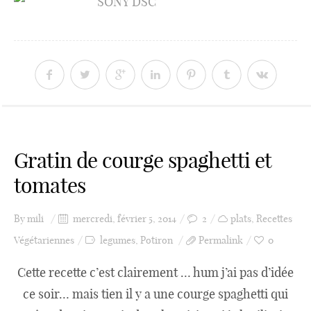
Gratin de courge spaghetti et
tomates
By
mili
mercredi, février 5, 2014
2
plats
,
Recettes
Végétariennes
legumes
,
Potiron
Permalink
0
Cette recette c’est clairement … hum j’ai pas d’idée
ce soir… mais tien il y a une courge spaghetti qui