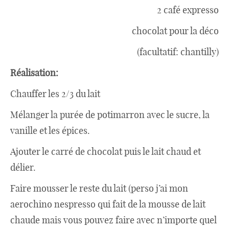
2 café expresso
Divers
chocolat pour la déco
(facultatif: chantilly)
Semaines Spéciales
Réalisation:
Chauffer les 2/3 du lait
cupcake
Mélanger la purée de potimarron avec le sucre, la
vanille et les épices.
apéro
Ajouter le carré de chocolat puis le lait chaud et
délier.
Halloween
Faire mousser le reste du lait (perso j’ai mon
aerochino nespresso qui fait de la mousse de lait
chaude mais vous pouvez faire avec n’importe quel