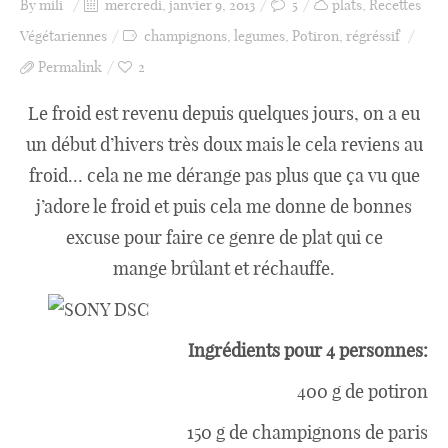
By
mili
mercredi, janvier 9, 2013
5
plats
,
Recettes
Végétariennes
champignons
,
legumes
,
Potiron
,
régréssif
Permalink
2
Le froid est revenu depuis quelques jours, on a eu
un début d’hivers très doux mais le cela reviens au
froid… cela ne me dérange pas plus que ça vu que
j’adore le froid et puis cela me donne de bonnes
excuse pour faire ce genre de plat qui ce
mange brûlant et réchauffe.
Ingrédients pour 4 personnes:
400 g de potiron
150 g de champignons de paris