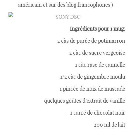
Boisson chaudes
américain et sur des blog francophones )
Les classiques
Ingrédients pour 1 mug:
2 càs de purée de potimarron
Mes amis en cuisine
2 càc de sucre vergeoise
1 càc rase de cannelle
Recettes Végétariennes
1/2 càc de gingembre moulu
1 pincée de noix de muscade
Resto
quelques goûtes d’extrait de vanille
1 carré de chocolat noir
Tuto
200 ml de lait