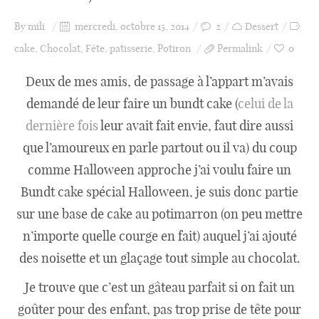
By
mili
mercredi, octobre 15, 2014
2
Dessert
cake
,
Chocolat
,
Fête
,
patisserie
,
Potiron
Permalink
0
Deux de mes amis, de passage à l’appart m’avais
demandé de leur faire un bundt cake (
celui de la
dernière fois
leur avait fait envie, faut dire aussi
que l’amoureux en parle partout ou il va) du coup
comme Halloween approche j’ai voulu faire un
Bundt cake spécial Halloween, je suis donc partie
sur une base de cake au potimarron (on peu mettre
n’importe quelle courge en fait) auquel j’ai ajouté
des noisette et un glaçage tout simple au chocolat.
Je trouve que c’est un gâteau parfait si on fait un
goûter pour des enfant, pas trop prise de tête pour