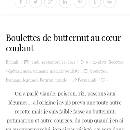
Boulettes de butternut au cœur
coulant
By
mili
jeudi, septembre 26, 2013
6
plats
,
Recettes
Végétariennes
,
Semaine spéciale boulette
boulettes
,
fromage
,
legumes
,
Potiron
,
rapide
Permalink
4
On a parlé viande, poisson, riz, passons aux
légumes… a l’origine j’avais prévu une toute autre
recette mais je suis faible fasse au butternut,
potimarron et autre courges, du coup quand j’en ai
vu au supermarché, je n’ai pas résisté. Ce sera donc