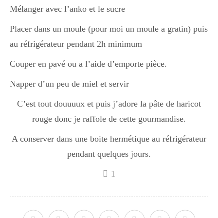
Mélanger avec l’anko et le sucre
Divers
Placer dans un moule (pour moi un moule a gratin) puis
au réfrigérateur pendant 2h minimum
Couper en pavé ou a l’aide d’emporte pièce.
Semaines Spéciales
Napper d’un peu de miel et servir
cupcake
C’est tout douuuux et puis j’adore la pâte de haricot
rouge donc je raffole de cette gourmandise.
A conserver dans une boite hermétique au réfrigérateur
apéro
pendant quelques jours.
1
Halloween