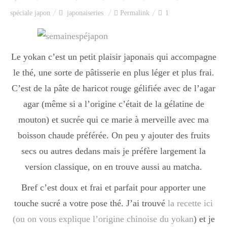
Index des recettes
spéciale japon
japonaiseries
Permalink
1
Catégories
Le yokan c’est un petit plaisir japonais qui accompagne
le thé, une sorte de pâtisserie en plus léger et plus frai.
Apéro
C’est de la pâte de haricot rouge gélifiée avec de l’agar
agar (même si a l’origine c’était de la gélatine de
Entrée
mouton) et sucrée qui ce marie à merveille avec ma
boisson chaude préférée. On peu y ajouter des fruits
secs ou autres dedans mais je préfère largement la
plats
version classique, on en trouve aussi au matcha.
Bref c’est doux et frai et parfait pour apporter une
Dessert
touche sucré a votre pose thé. J’ai trouvé
la recette ici
(ou on vous explique l’origine chinoise du yokan
) et je