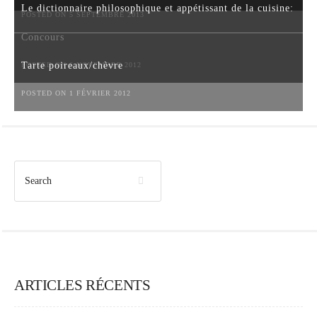
Le dictionnaire philosophique et appétissant de la cuisine:
POSTED ON 5 SEPTEMBRE 2013
Concours
Tarte poireaux/chèvre
POSTED ON 6 NOVEMBRE 2012
POSTED ON 1 FÉVRIER 2012
ARTICLES RÉCENTS