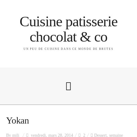
Cuisine patisserie
chocolat & co
UN PEU DE CUISINE DANS CE MONDE DE BRUTES
A propos
Yokan
By
mili
vendredi, mars 28, 2014
2
Dessert
,
semaine