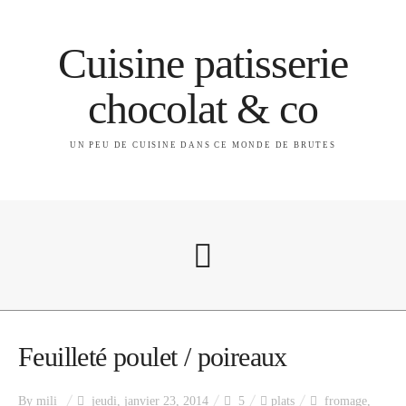
Cuisine patisserie
chocolat & co
UN PEU DE CUISINE DANS CE MONDE DE BRUTES
A propos
Feuilleté poulet / poireaux
By
mili
jeudi, janvier 23, 2014
5
plats
fromage
,