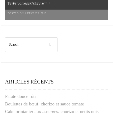
Tarte poireaux/chèvre
POSTED ON 6 NOVEMBRE 2012
POSTED ON 1 FÉVRIER 2012
ARTICLES RÉCENTS
Patate douce rôti
Boulettes de bœuf, chorizo et sauce tomate
Cake printanier aux asperges, chorizo et petits pois