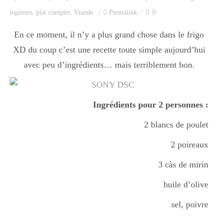
Index des recettes
legumes
,
plat complet
,
Viande
Permalink
0
Catégories
En ce moment, il n’y a plus grand chose dans le frigo
XD du coup c’est une recette toute simple aujourd’hui
avec peu d’ingrédients… mais terriblement bon.
Apéro
Ingrédients pour 2 personnes :
Entrée
2 blancs de poulet
2 poireaux
plats
3 càs de mirin
huile d’olive
Dessert
sel, poivre