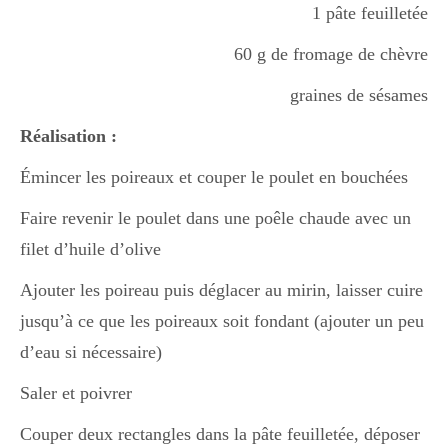
1 pâte feuilletée
Boisson chaudes
60 g de fromage de chèvre
graines de sésames
Les classiques
Réalisation :
Émincer les poireaux et couper le poulet en bouchées
Mes amis en cuisine
Faire revenir le poulet dans une poêle chaude avec un
filet d’huile d’olive
Recettes Végétariennes
Ajouter les poireau puis déglacer au mirin, laisser cuire
jusqu’à ce que les poireaux soit fondant (ajouter un peu
Resto
d’eau si nécessaire)
Saler et poivrer
Tuto
Couper deux rectangles dans la pâte feuilletée, déposer