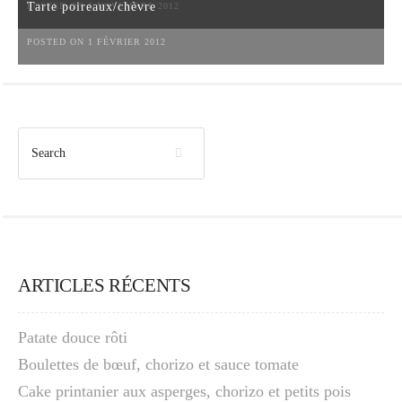
Tarte poireaux/chèvre
POSTED ON 6 NOVEMBRE 2012
POSTED ON 1 FÉVRIER 2012
ARTICLES RÉCENTS
Patate douce rôti
Boulettes de bœuf, chorizo et sauce tomate
Cake printanier aux asperges, chorizo et petits pois