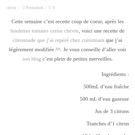
Index des recettes
citron
Permalink
0
Catégories
Cette semaine c’est recette coup de coeur, après les
boulettes tomates cerise chèvre
, voici une recette de
citronnade que j’ai repéré chez cuisimiam
que j’ai
Apéro
légèrement modifiée ^^. Je vous conseille d’aller voir
son blog
c’est plein de petites merveilles.
Entrée
Ingrédients :
500mL d’eau fraîche
plats
500 mL d’eau gazeuse
Jus de 3 citrons
Dessert
Tranches d’1 citron