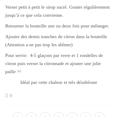
Verser petit à petit le sirop sucré. Gouter régulièrement
jusqu’à ce que cela convienne.
Divers
Retourner la bouteille une ou deux fois pour mélanger.
Semaines Spéciales
Ajouter des demis tranches de citron dans la bouteille
(Attention a ne pas trop les abîmer)
cupcake
Pour servir: 4-5 glaçons par verre et 1 rondelles de
citron puis verser la citronnade et ajouter une jolie
paille ^^
apéro
Idéal par cette chaleur et très désaltérant
0
Halloween