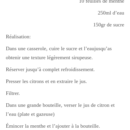
10 feuilles de menthe
Boisson chaudes
250ml d’eau
150gr de sucre
Les classiques
Réalisation:
Dans une casserole, cuire le sucre et l’eaujusqu’as
Mes amis en cuisine
obtenir une texture légèrement sirupeuse.
Réserver jusqu’à complet refroidissement.
Recettes Végétariennes
Presser les citrons et en extraire le jus.
Filtrer.
Resto
Dans une grande bouteille, verser le jus de citron et
l’eau (plate et gazeuse)
Tuto
Émincer la menthe et l’ajouter à la bouteille.