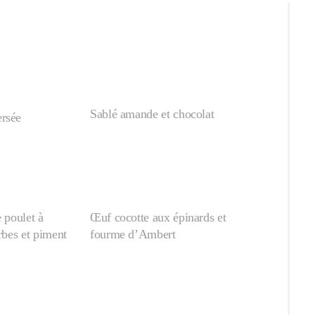
Sablé amande et chocolat
rsée
e poulet à
Œuf cocotte aux épinards et
erbes et piment
fourme d’Ambert