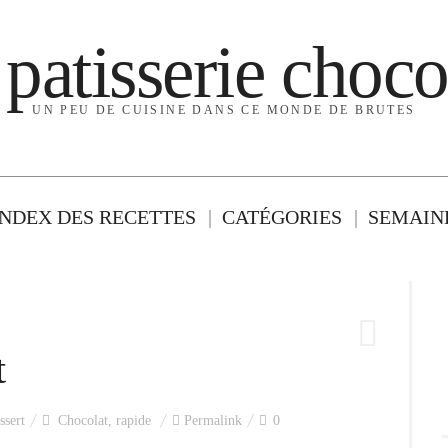
 patisserie choco
UN PEU DE CUISINE DANS CE MONDE DE BRUTES
INDEX DES RECETTES
CATÉGORIES
SEMAINE
t
ssert
Chocolat
,
rapide
Permalink
0