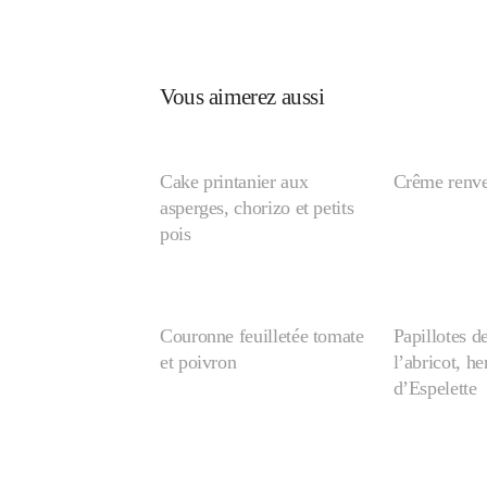
Vous aimerez aussi
Cake printanier aux
Crême renve
asperges, chorizo et petits
pois
Couronne feuilletée tomate
Papillotes d
et poivron
l’abricot, h
d’Espelette