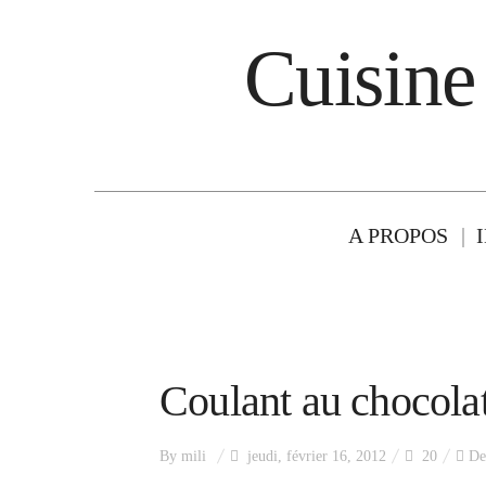
Cuisine
A PROPOS
Coulant au chocola
By
mili
jeudi, février 16, 2012
20
De