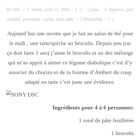
Index des recettes
By
mili
mardi, avril 12, 2016
2
plats
legumes
,
plat
complet
,
printemps
,
rapide
,
tarte salée
Permalink
2
Catégories
Aujourd’hui une recette que je fait au salon de thé pour
le midi , une tarte/quiche au brocolis. Depuis peu (ou
Apéro
ça doit faire 1 ans) j’aime le brocolis et un des mélange
qui m’as apprit à aimer ce légume diabolique c’est d’y
Entrée
associer du chorizo et de la fourme d’Ambert du coup
adapté en tarte c’est juste une évidence.
plats
Ingrédients pour 4 à 6 personnes:
1 rond de pâte feuilletée
Dessert
1 brocolis