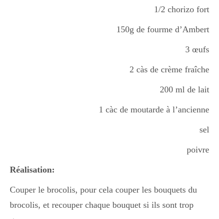
1/2 chorizo fort
Boisson chaudes
150g de fourme d’Ambert
3 œufs
Les classiques
2 càs de crème fraîche
200 ml de lait
Mes amis en cuisine
1 càc de moutarde à l’ancienne
Recettes Végétariennes
sel
poivre
Resto
Réalisation:
Couper le brocolis, pour cela couper les bouquets du
brocolis, et recouper chaque bouquet si ils sont trop
Tuto