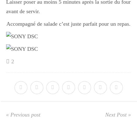
Laisser poser au moins 5 minutes aprés la sortie du four
Japon
avant de servir.
Accompagné de salade c’est juste parfait pour un repas.
Boulette
2
« Previous post
Next Post »