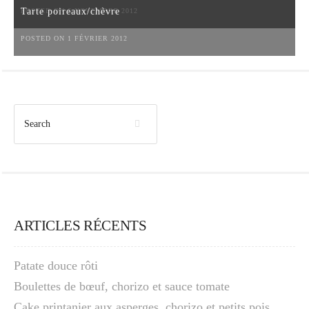
Tarte poireaux/chèvre
POSTED ON 6 NOVEMBRE 2012
POSTED ON 1 FÉVRIER 2012
ARTICLES RÉCENTS
Patate douce rôti
Boulettes de bœuf, chorizo et sauce tomate
Cake printanier aux asperges, chorizo et petits pois