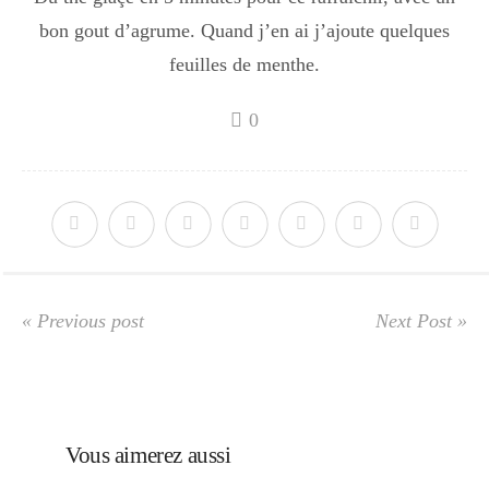
bon gout d’agrume. Quand j’en ai j’ajoute quelques
Divers
feuilles de menthe.
0
Semaines Spéciales
cupcake
apéro
« Previous post
Next Post »
Halloween
Vous aimerez aussi