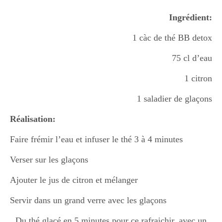
Boisson chaudes
Ingrédient:
1 càc de thé BB detox
Les classiques
75 cl d’eau
1 citron
Mes amis en cuisine
1 saladier de glaçons
Réalisation:
Recettes Végétariennes
Faire frémir l’eau et infuser le thé 3 à 4 minutes
Verser sur les glaçons
Resto
Ajouter le jus de citron et mélanger
Servir dans un grand verre avec les glaçons
Tuto
Du thé glaçé en 5 minutes pour ce rafraichir, avec un