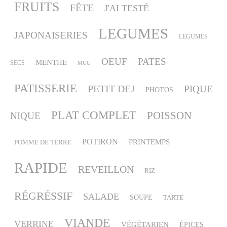
FRUITS
FÊTE
J'AI TESTÉ
LEGUMES
JAPONAISERIES
LEGUMES
OEUF
PATES
MENTHE
SECS
MUG
PATISSERIE
PETIT DEJ
PIQUE
PHOTOS
PLAT COMPLET
POISSON
NIQUE
POTIRON
PRINTEMPS
POMME DE TERRE
RAPIDE
REVEILLON
RIZ
RÉGRÉSSIF
SALADE
SOUPE
TARTE
VIANDE
VERRINE
VÉGÉTARIEN
ÉPICES