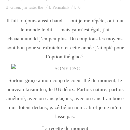
Index des recettes
citron
,
j'ai testé
,
thé
Permalink
0
Catégories
Il fait toujours aussi chaud … oui je me répète, oui tout
le monde le dit … mais ça m’est égal, j’ai
chaaauuuuddd j’en peu plus. Du coup tous les moyens
Apéro
sont bon pour se rafraichir, et cette année j’ai opté pour
l’option thé glacé.
Entrée
Surtout graçe a mon coup de coeur thé du moment, le
plats
nouveau kusmi tea, le BB détox. Parfois nature, parfois
amélioré, avec ou sans glaçons, avec ou sans framboise
qui flotent dedans, gazéifié ou non… bref je ne m’en
Dessert
lasse pas.
La recette du moment