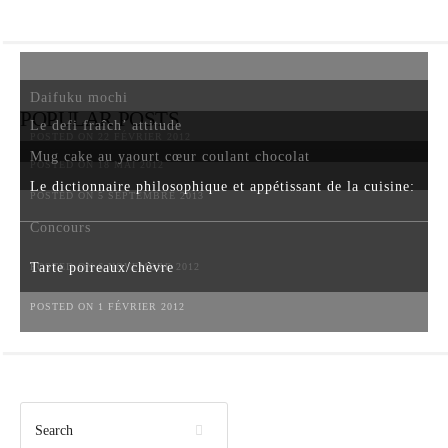
Daifuku mochi
POPULAR POSTS
Le defi fraîch’ attitude
POSTED ON 22 FÉVRIER 2012
Mug cake au yaourt cœur coulant chocolat
POSTED ON 18 MAI 2012
Le dictionnaire philosophique et appétissant de la cuisine:
POSTED ON 5 SEPTEMBRE 2013
Concours
Tarte poireaux/chèvre
POSTED ON 6 NOVEMBRE 2012
POSTED ON 1 FÉVRIER 2012