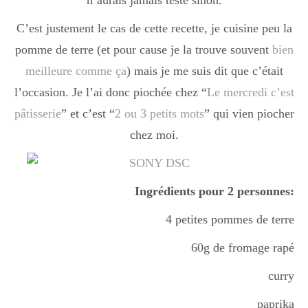
n’aurais jamais testé sinon.
Boisson chaudes
C’est justement le cas de cette recette, je cuisine peu la
pomme de terre (et pour cause je la trouve souvent
bien
Les classiques
meilleure comme ça
) mais je me suis dit que c’était
l’occasion. Je l’ai donc piochée chez “
Le mercredi c’est
pâtisserie
” et c’est “
2 ou 3 petits mots
” qui vien piocher
Mes amis en cuisine
chez moi.
Recettes Végétariennes
Ingrédients pour 2 personnes:
4 petites pommes de terre
Resto
60g de fromage rapé
curry
Tuto
paprika