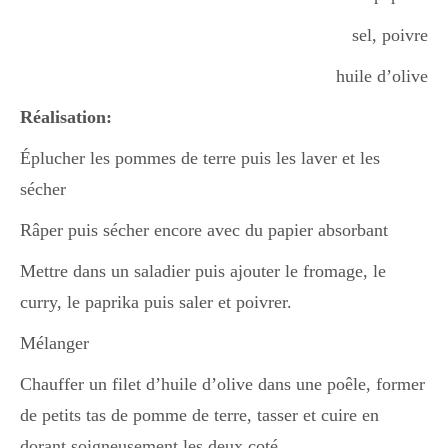
sel, poivre
Divers
huile d’olive
Réalisation:
Semaines Spéciales
Éplucher les pommes de terre puis les laver et les
sécher
cupcake
Râper puis sécher encore avec du papier absorbant
Mettre dans un saladier puis ajouter le fromage, le
apéro
curry, le paprika puis saler et poivrer.
Mélanger
Halloween
Chauffer un filet d’huile d’olive dans une poêle, former
de petits tas de pomme de terre, tasser et cuire en
dorant soigneusement les deux coté.