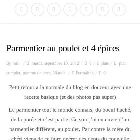
Parmentier au poulet et 4 épices
By
mili
mardi, septembre 18, 2012
6
plats
plat
complet
,
pomme de terre
,
Viande
Permalink
0
Petit retour a la normale du blog en douceur avec une
recette basique (et des photos pas super)
Le parmentier tout le monde connais, du boeuf haché,
de la purée et c’est partie. Ce soir j’ai eu envie d’un
parmentier différent, au poulet. Par contre la mère du
chéri viens de ce faire opérer des dents du coup elle