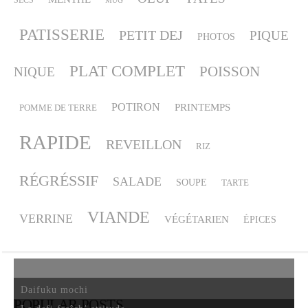
MUG
PATISSERIE
PETIT DEJ
PIQUE
PHOTOS
PLAT COMPLET
POISSON
NIQUE
POTIRON
PRINTEMPS
POMME DE TERRE
RAPIDE
REVEILLON
RIZ
RÉGRÉSSIF
SALADE
SOUPE
TARTE
VIANDE
VERRINE
VÉGÉTARIEN
ÉPICES
Daifuku mochi
POPULAR POSTS