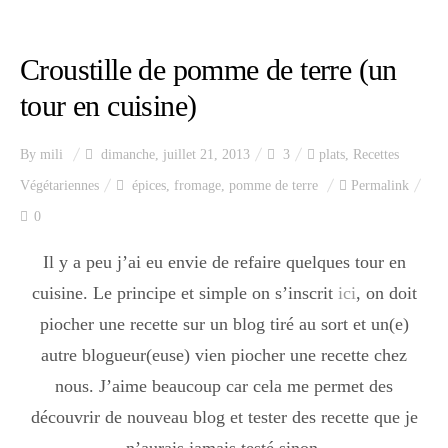
Index des recettes
Croustille de pomme de terre (un
Catégories
tour en cuisine)
Apéro
By
mili
dimanche, juillet 21, 2013
3
plats
,
Recettes
Végétariennes
épices
,
fromage
,
pomme de terre
Permalink
0
Entrée
Il y a peu j’ai eu envie de refaire quelques tour en
cuisine. Le principe et simple on s’inscrit
ici
, on doit
plats
piocher une recette sur un blog tiré au sort et un(e)
autre blogueur(euse) vien piocher une recette chez
nous. J’aime beaucoup car cela me permet des
Dessert
découvrir de nouveau blog et tester des recette que je