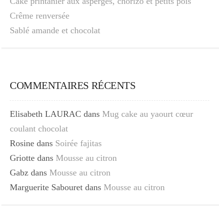
Cake printanier aux asperges, chorizo et petits pois
Crême renversée
Sablé amande et chocolat
COMMENTAIRES RÉCENTS
Elisabeth LAURAC
dans
Mug cake au yaourt cœur
coulant chocolat
Rosine
dans
Soirée fajitas
Griotte
dans
Mousse au citron
Gabz
dans
Mousse au citron
Marguerite Sabouret
dans
Mousse au citron