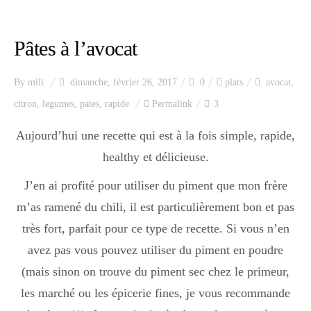
Index des recettes
Pâtes à l’avocat
Catégories
By
mili
dimanche, février 26, 2017
0
plats
avocat
,
Apéro
citron
,
legumes
,
pates
,
rapide
Permalink
3
Aujourd’hui une recette qui est à la fois simple, rapide,
healthy et délicieuse.
Entrée
J’en ai profité pour utiliser du piment que mon frère
m’as ramené du chili, il est particulièrement bon et pas
plats
très fort, parfait pour ce type de recette. Si vous n’en
avez pas vous pouvez utiliser du piment en poudre
Dessert
(mais sinon on trouve du piment sec chez le primeur,
les marché ou les épicerie fines, je vous recommande