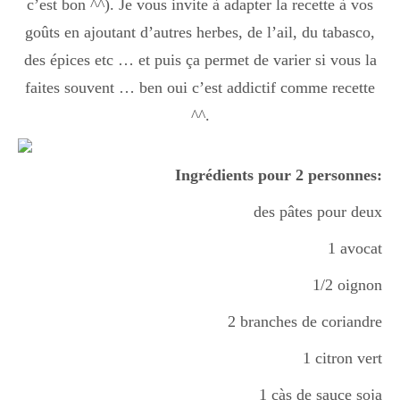
c’est bon ^^). Je vous invite à adapter la recette à vos
Boisson chaudes
goûts en ajoutant d’autres herbes, de l’ail, du tabasco,
des épices etc … et puis ça permet de varier si vous la
faites souvent … ben oui c’est addictif comme recette
Les classiques
^^.
Mes amis en cuisine
Ingrédients pour 2 personnes:
des pâtes pour deux
Recettes Végétariennes
1 avocat
1/2 oignon
Resto
2 branches de coriandre
1 citron vert
Tuto
1 càs de sauce soja