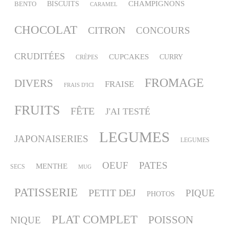
CHAMPIGNONS
BISCUITS
BENTO
CARAMEL
CHOCOLAT
CITRON
CONCOURS
CRUDITÉES
CUPCAKES
CURRY
CRÈPES
FROMAGE
DIVERS
FRAISE
FRAIS D'ICI
FRUITS
FÊTE
J'AI TESTÉ
LEGUMES
JAPONAISERIES
LEGUMES
OEUF
PATES
MENTHE
SECS
MUG
PATISSERIE
PETIT DEJ
PIQUE
PHOTOS
PLAT COMPLET
POISSON
NIQUE