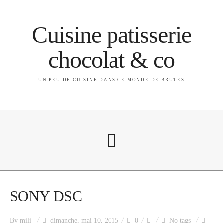
Cuisine patisserie
chocolat & co
UN PEU DE CUISINE DANS CE MONDE DE BRUTES
A propos
SONY DSC
By
mili
dimanche, mai 10, 2015
0
No tags