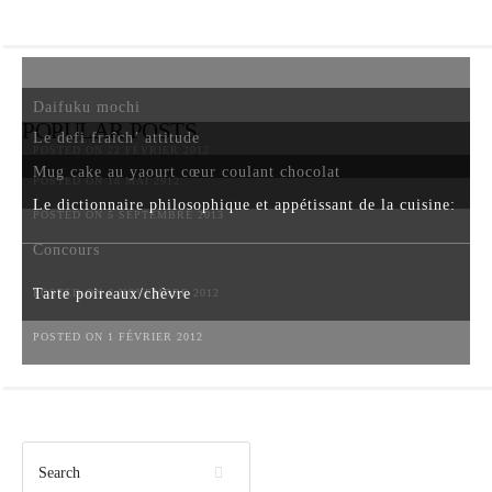
Daifuku mochi
POPULAR POSTS
Le defi fraîch’ attitude
POSTED ON 22 FÉVRIER 2012
Mug cake au yaourt cœur coulant chocolat
POSTED ON 18 MAI 2012
Le dictionnaire philosophique et appétissant de la cuisine:
POSTED ON 5 SEPTEMBRE 2013
Concours
Tarte poireaux/chèvre
POSTED ON 6 NOVEMBRE 2012
POSTED ON 1 FÉVRIER 2012