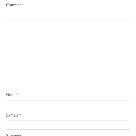
Comment
Boisson chaudes
Les classiques
Mes amis en cuisine
Recettes Végétariennes
Nom
*
Resto
E-mail
*
Tuto
Site web