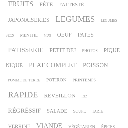
FRUITS
FÊTE
J'AI TESTÉ
LEGUMES
JAPONAISERIES
LEGUMES
OEUF
PATES
MENTHE
SECS
MUG
PATISSERIE
PETIT DEJ
PIQUE
PHOTOS
PLAT COMPLET
POISSON
NIQUE
POTIRON
PRINTEMPS
POMME DE TERRE
RAPIDE
REVEILLON
RIZ
RÉGRÉSSIF
SALADE
SOUPE
TARTE
VIANDE
VERRINE
VÉGÉTARIEN
ÉPICES