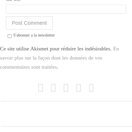
Divers
S'abonner a la newsletter
Semaines Spéciales
Ce site utilise Akismet pour réduire les indésirables.
En
savoir plus sur la façon dont les données de vos
cupcake
commentaires sont traitées
.
apéro
Halloween