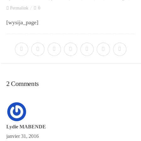
Index des recettes
Permalink
0
Catégories
[wysija_page]
Apéro
Entrée
2 Comments
plats
Dessert
Lydie MABENDE
janvier 31, 2016