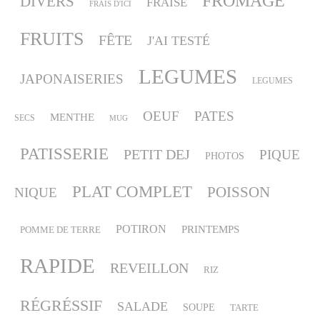
FROMAGE
DIVERS
FRAISE
FRAIS D'ICI
FRUITS
FÊTE
J'AI TESTÉ
LEGUMES
JAPONAISERIES
LEGUMES
OEUF
PATES
MENTHE
SECS
MUG
PATISSERIE
PETIT DEJ
PIQUE
PHOTOS
PLAT COMPLET
POISSON
NIQUE
POTIRON
PRINTEMPS
POMME DE TERRE
RAPIDE
REVEILLON
RIZ
RÉGRÉSSIF
SALADE
SOUPE
TARTE