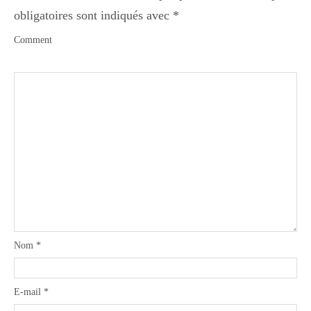
obligatoires sont indiqués avec
*
Divers
Comment
Semaines Spéciales
cupcake
apéro
Nom
*
Halloween
E-mail
*