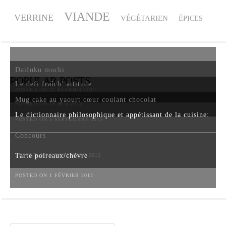
VIANDE
VERRINE
VÉGÉTARIEN
ÉPICES
Daifuku mochi
POPULAR POSTS
Le defi fraîch’ attitude
POSTED ON 22 FÉVRIER 2012
Mug cake au yaourt cœur coulant chocolat
POSTED ON 18 MAI 2012
Le dictionnaire philosophique et appétissant de la cuisine:
POSTED ON 5 SEPTEMBRE 2013
Concours
Tarte poireaux/chèvre
POSTED ON 6 NOVEMBRE 2012
POSTED ON 1 FÉVRIER 2012