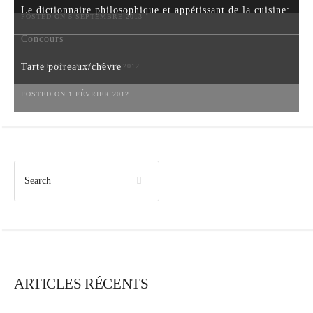
Le dictionnaire philosophique et appétissant de la cuisine:
POSTED ON 5 SEPTEMBRE 2013
Concours
Tarte poireaux/chèvre
POSTED ON 6 NOVEMBRE 2012
POSTED ON 1 FÉVRIER 2012
ARTICLES RÉCENTS