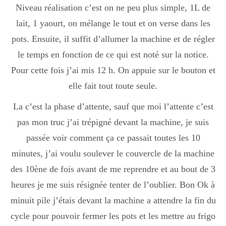
Niveau réalisation c’est on ne peu plus simple, 1L de
Boisson chaudes
lait, 1 yaourt, on mélange le tout et on verse dans les
pots. Ensuite, il suffit d’allumer la machine et de régler
Les classiques
le temps en fonction de ce qui est noté sur la notice.
Pour cette fois j’ai mis 12 h. On appuie sur le bouton et
elle fait tout toute seule.
Mes amis en cuisine
La c’est la phase d’attente, sauf que moi l’attente c’est
pas mon truc j’ai trépigné devant la machine, je suis
Recettes Végétariennes
passée voir comment ça ce passait toutes les 10
minutes, j’ai voulu soulever le couvercle de la machine
des 10ène de fois avant de me reprendre et au bout de 3
Resto
heures je me suis résignée tenter de l’oublier. Bon Ok à
minuit pile j’étais devant la machine a attendre la fin du
Tuto
cycle pour pouvoir fermer les pots et les mettre au frigo