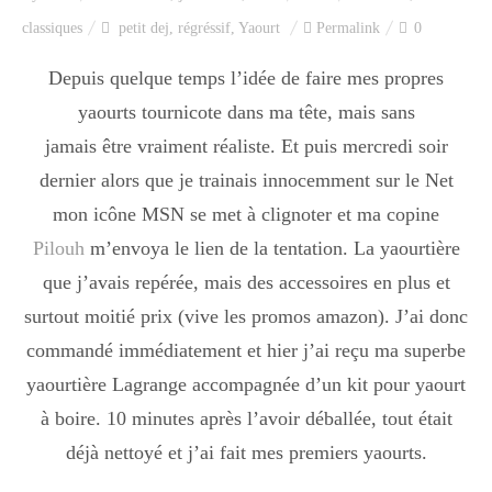
Index des recettes
classiques
petit dej
,
régréssif
,
Yaourt
Permalink
0
Catégories
Depuis quelque temps l’idée de faire mes propres
yaourts tournicote dans ma tête, mais sans
jamais être vraiment réaliste. Et puis mercredi soir
Apéro
dernier alors que je trainais innocemment sur le Net
mon icône MSN se met à clignoter et ma copine
Pilouh
m’envoya le lien de la tentation. La yaourtière
Entrée
que j’avais repérée, mais des accessoires en plus et
surtout moitié prix (vive les promos amazon). J’ai donc
plats
commandé immédiatement et hier j’ai reçu ma superbe
yaourtière Lagrange accompagnée d’un kit pour yaourt
à boire. 10 minutes après l’avoir déballée, tout était
Dessert
déjà nettoyé et j’ai fait mes premiers yaourts.