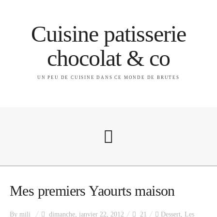
Cuisine patisserie
chocolat & co
UN PEU DE CUISINE DANS CE MONDE DE BRUTES
A propos
Mes premiers Yaourts maison
By
mili
dimanche, janvier 22, 2012
21
Dessert
,
Les