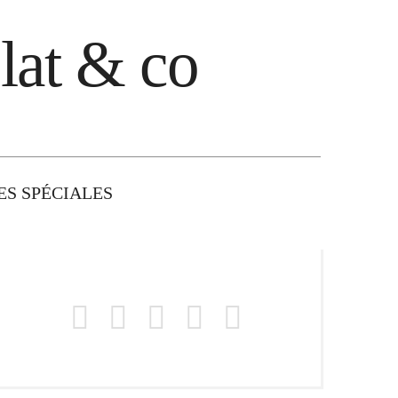
lat & co
S SPÉCIALES
623474_n