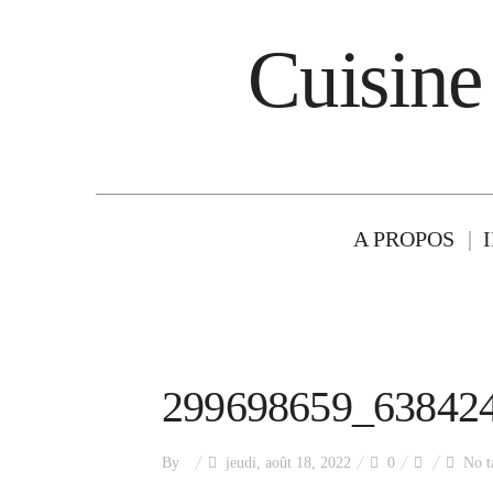
Cuisine
A PROPOS
299698659_63842
By
jeudi, août 18, 2022
0
No t