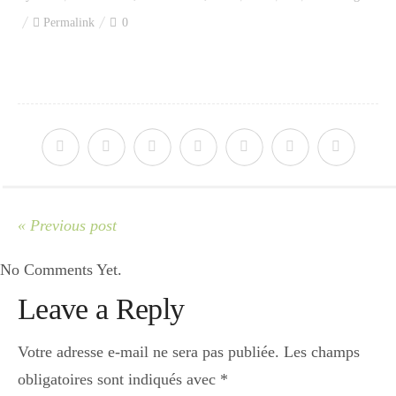
Index des recettes
Permalink
0
Catégories
Apéro
Entrée
« Previous post
No Comments Yet.
plats
Leave a Reply
Dessert
Votre adresse e-mail ne sera pas publiée.
Les champs
obligatoires sont indiqués avec
*