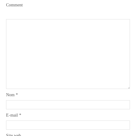
Comment
Boisson chaudes
Les classiques
Mes amis en cuisine
Recettes Végétariennes
Nom
*
Resto
E-mail
*
Tuto
Site web