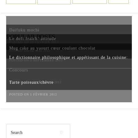
Daifuku mochi
POPULAR POSTS
Le defi fraîch’ attitude
POSTED ON 22 FÉVRIER 2012
Mug cake au yaourt cœur coulant chocolat
POSTED ON 18 MAI 2012
Le dictionnaire philosophique et appétissant de la cuisine:
POSTED ON 5 SEPTEMBRE 2013
Concours
Tarte poireaux/chèvre
POSTED ON 6 NOVEMBRE 2012
POSTED ON 1 FÉVRIER 2012