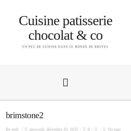
Cuisine patisserie
chocolat & co
UN PEU DE CUISINE DANS CE MONDE DE BRUTES
A propos
brimstone2
By
mili
mercredi, décembre 10, 2025
0
No tags