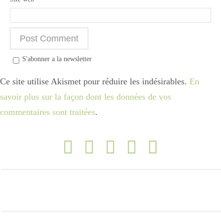
Divers
S'abonner a la newsletter
Semaines Spéciales
Ce site utilise Akismet pour réduire les indésirables.
En
savoir plus sur la façon dont les données de vos
cupcake
commentaires sont traitées
.
apéro
Halloween